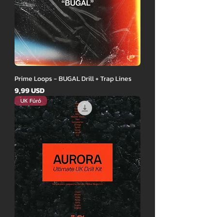
Prime Loops - BUGAL Drill + Trap Lines
Ár
9,99 USD
UK Fúró