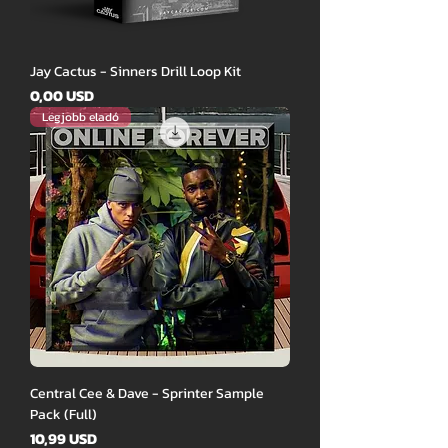
Jay Cactus - Sinners Drill Loop Kit
Ár
0,00 USD
Legjobb eladó
Central Cee & Dave - Sprinter Sample
Pack (Full)
Ár
10,99 USD