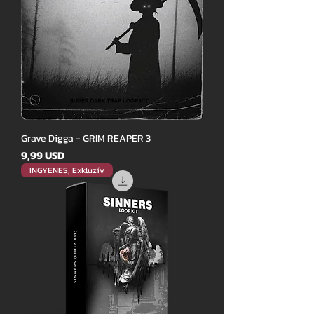
Grave Digga - GRIM REAPER 3
Ár
9,99 USD
INGYENES, Exkluzív