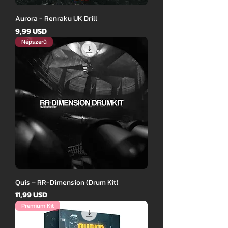
Aurora - Renraku UK Drill
Ár
9,99 USD
Népszerű
Quis – RR-Dimension (Drum Kit)
Ár
11,99 USD
Premium Kit