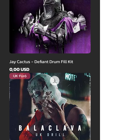
Jay Cactus - Defiant Drum Fill Kit
Ár
0,00 USD
UK Fúró