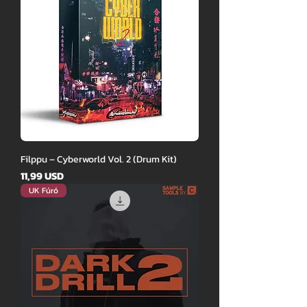
Filppu – Cyberworld Vol. 2 (Drum Kit)
Ár
11,99 USD
UK Fúró