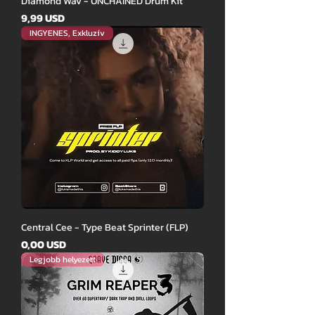
Diamond Wav - UNCHAINED Drum Kit
Ár
9,99 USD
INGYENES, Exkluzív
Central Cee - Type Beat Sprinter (FLP)
Ár
0,00 USD
Legjobb helyezett