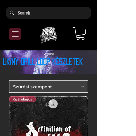
UK/NY DRILL LooP készletek
Kizárólagos