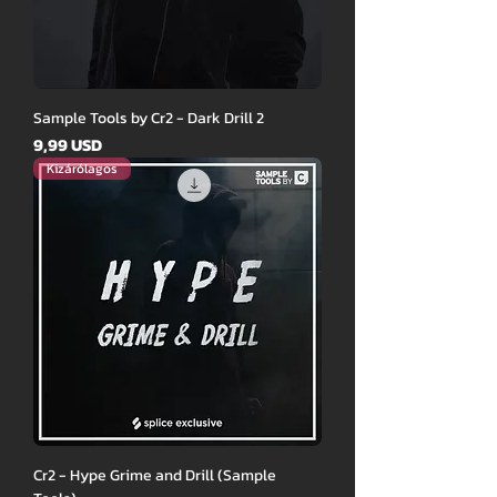
Sample Tools by Cr2 - Dark Drill 2
Ár
9,99 USD
Kizárólagos
Cr2 - Hype Grime and Drill (Sample