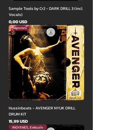
Sample Tools by Cr2 - DARK DRILL 3 (incl.
Vocals)
Ár
0,00 USD
Népszerű
Hussinbeats - AVENGER NYUK DRILL
DRUM KIT
Ár
15,99 USD
INGYENES, Exkluzív