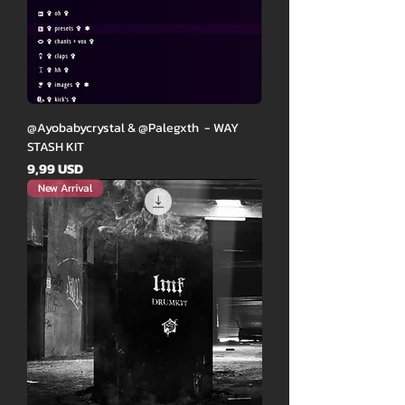
@Ayobabycrystal & @Palegxth - WAY
STASH KIT
Ár
9,99 USD
New Arrival