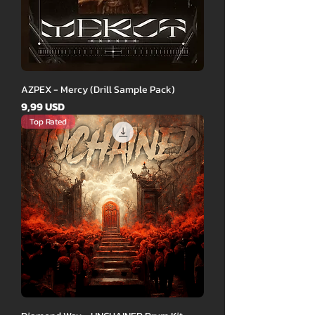
AZPEX - Mercy (Drill Sample Pack)
Ár
9,99 USD
Top Rated