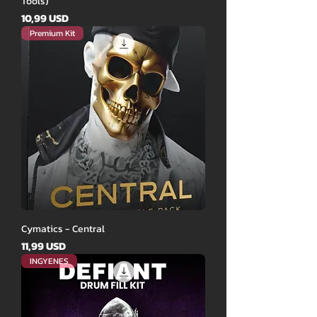
Tools)
Ár
10,99 USD
Premium Kit
Cymatics - Central
Ár
11,99 USD
INGYENES