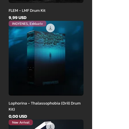
FLEM - LMF Drum Kit
Ár
9,99 USD
INGYENES, Exkluzív
Lophorina - Thalassophobia (Drill Drum
Kit)
Ár
0,00 USD
New Arrival