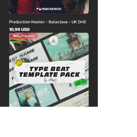
Production Master - Balaclava - UK Drill
Ár
10,99 USD
Very Popular
Type Beat Template Pack VOL.1
Ár
9,99 USD
Új kiadás