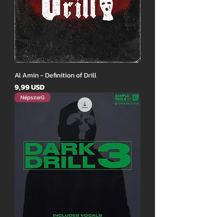
Al Amin - Definition of Drill
Ár
9,99 USD
Népszerű