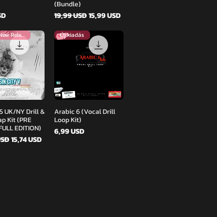
(Bundle)
Szokásos ár
Akciós ár
SD
19,99 USD
15,99 USD
Brand New Release
Új kiadás
orsnézet
Gyorsnézet
 5 UK/NY Drill &
Arabic 6 (Vocal Drill
ap Kit (PRE
Loop Kit)
ULL EDITION)
Ár
6,99 USD
os ár
Akciós ár
USD
15,74 USD