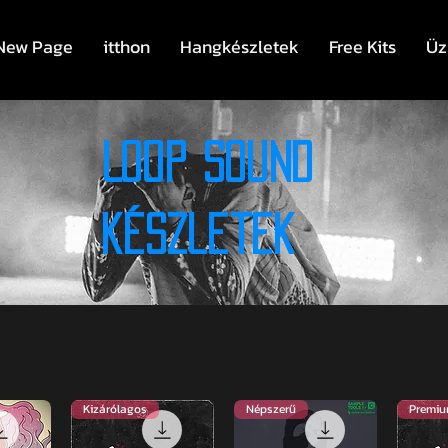
New Page
itthon
Hangkészletek
Free Kits
Üz
Loop Sound
készletek
Kizárólagos
Népszerű
Premiu