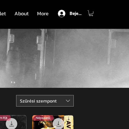
let
About
More
Bejelentkezés
Szűrési szempont
m Kit
Népszerű