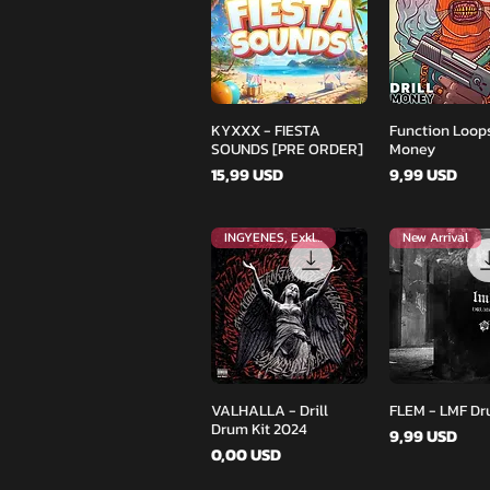
Gyorsnézet
Gyorsné
KYXXX - FIESTA
Function Loops
SOUNDS [PRE ORDER]
Money
Ár
Ár
15,99 USD
9,99 USD
INGYENES, Exkluzív
New Arrival
Gyorsnézet
Gyorsné
VALHALLA - Drill
FLEM - LMF Dr
Drum Kit 2024
Ár
9,99 USD
Ár
0,00 USD