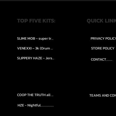
TOP FIVE KITS:
QUICK LIN
SLIME MOB - super trap.....
PRIVACY POLIC
VENEXXI – 3k (Drum Kit)....
STORE POLICY
SLIPPERY HAZE - Jersy club stash kit.
CONTACT........
COOP THE TRUTH all Kits.....
HZE - Nightful.................