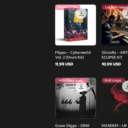
Premium Kit
Gyorsnézet
Gyorsné
Filppu – Cyberworld
Slicedts - AB
Vol. 2 (Drum Kit)
ECLIPSE KIT
Ár
Ár
11,99 USD
10,99 USD
INGYENES, Exkluzív
Drill Loops
Gyorsnézet
Gyorsné
Grave Digga - GRIM
MANDEM - UK D