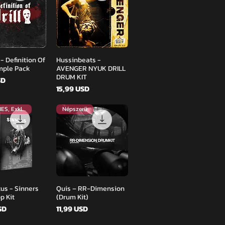
orsnézet
Gyorsnézet
- Definition Of
Hussinbeats -
ample Pack
AVENGER NYUK DRILL
DRUM KIT
SD
Ár
15,99 USD
INGYENES, Exkluzív
Népszerű
orsnézet
Gyorsnézet
tus - Sinners
Quis – RR-Dimension
op Kit
(Drum Kit)
Ár
SD
11,99 USD