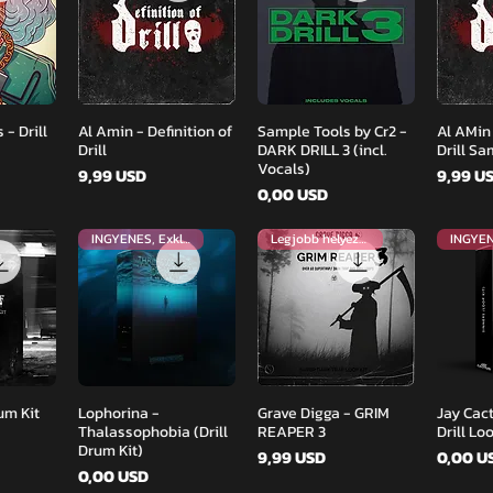
zet
Gyorsnézet
Gyorsnézet
Gy
 - Drill
Al Amin - Definition of
Sample Tools by Cr2 -
Al AMin 
Drill
DARK DRILL 3 (incl.
Drill S
Vocals)
Ár
Ár
9,99 USD
9,99 U
Ár
0,00 USD
INGYENES, Exkluzív
Legjobb helyezett
zet
Gyorsnézet
Gyorsnézet
Gy
um Kit
Lophorina -
Grave Digga - GRIM
Jay Cac
Thalassophobia (Drill
REAPER 3
Drill Lo
Drum Kit)
Ár
Ár
9,99 USD
0,00 U
Ár
0,00 USD