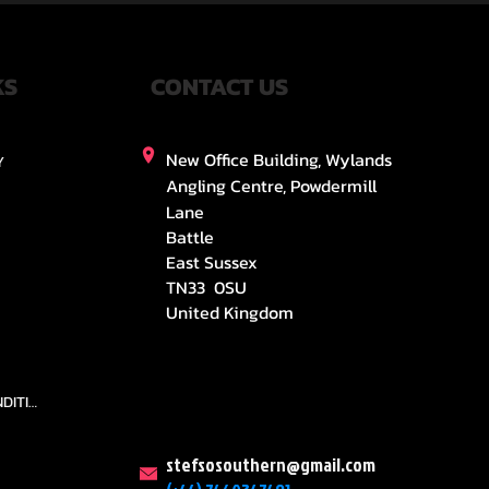
KS
CONTACT US
New Office Building, Wylands
Y
Angling Centre, Powdermill
Lane
Battle
East Sussex
TN33 0SU
United Kingdom
TEAMS AND CONDITION
stefsosouthern@gmail.com