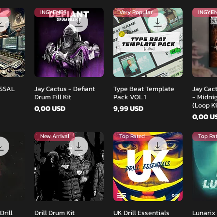
Legjobb helyezett
INGYENES
Very Popular
zet
Gyorsnézet
Gyorsnézet
Gy
YSSAL
Jay Cactus - Defiant
Type Beat Template
Jay Cac
Drum Fill Kit
Pack VOL.1
- Midni
(Loop Ki
Ár
Ár
0,00 USD
9,99 USD
Ár
0,00 U
New Arrival
Top Rated
Top Ra
zet
Gyorsnézet
Gyorsnézet
Gy
rill
Drill Drum Kit
UK Drill Essentials
Lunarix 