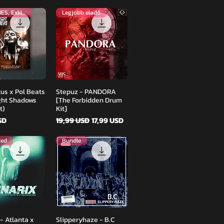
INGYENES, Exkluzív
Legjobb eladó
orsnézet
Gyorsnézet
tus x Pol Beats
Stepuz - PANDORA
ght Shadows
[The Forbidden Drum
t)
Kit]
Szokásos ár
Akciós ár
SD
19,99 USD
17,99 USD
ted
Bundle
orsnézet
Gyorsnézet
- Atlanta x
Slipperyhaze - B.C