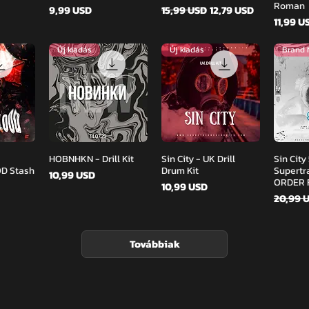
Roman
Ár
Szokásos ár
Akciós ár
9,99 USD
15,99 USD
12,79 USD
Ár
11,99 U
Új kiadás
Új kiadás
zet
Gyorsnézet
Gyorsnézet
Gy
HOBNHKN - Drill Kit
Sin City - UK Drill
Sin City
D Stash
Drum Kit
Supertr
Ár
10,99 USD
ORDER F
Ár
10,99 USD
Szokás
20,99 
Továbbiak