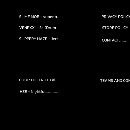
SLIME MOB - super trap.....
PRIVACY POLIC
VENEXXI – 3k (Drum Kit)....
STORE POLICY
SLIPPERY HAZE - Jersy club stash kit.
CONTACT........
COOP THE TRUTH all Kits.....
HZE - Nightful.................