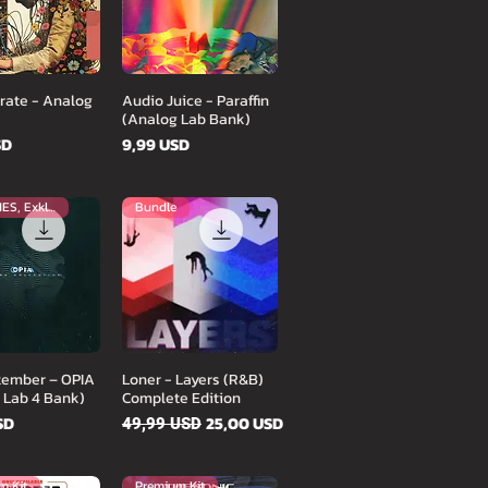
orsnézet
Gyorsnézet
rate - Analog
Audio Juice - Paraffin
(Analog Lab Bank)
Ár
SD
9,99 USD
INGYENES, Exkluzív
Bundle
orsnézet
Gyorsnézet
ptember – OPIA
Loner - Layers (R&B)
 Lab 4 Bank)
Complete Edition
Szokásos ár
Akciós ár
SD
25,00 USD
49,99 USD
m Kit
Premium Kit