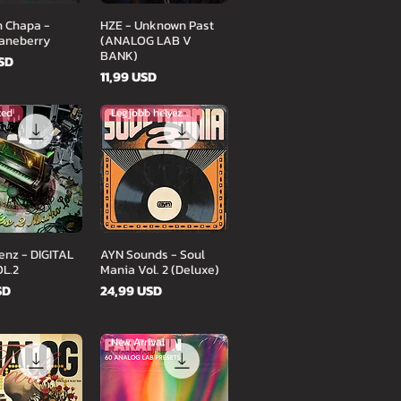
orsnézet
Gyorsnézet
 Chapa -
HZE - Unknown Past
aneberry
(ANALOG LAB V
BANK)
USD
Ár
11,99 USD
ted
Legjobb helyezett
orsnézet
Gyorsnézet
enz - DIGITAL
AYN Sounds - Soul
OL.2
Mania Vol. 2 (Deluxe)
Ár
SD
24,99 USD
New Arrival