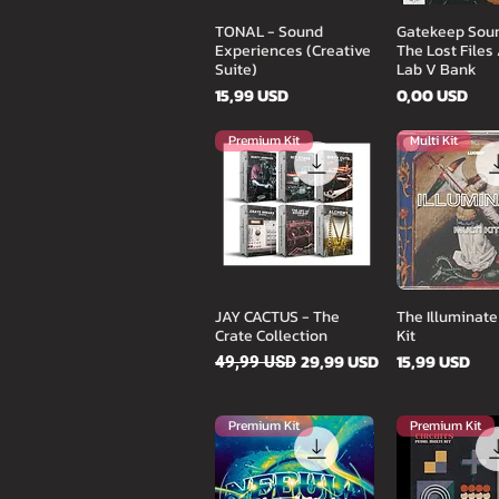
Gyorsnézet
Gyorsné
TONAL - Sound
Gatekeep Sou
Experiences (Creative
The Lost Files
Suite)
Lab V Bank
Ár
Ár
15,99 USD
0,00 USD
Premium Kit
Multi Kit
Gyorsnézet
Gyorsné
JAY CACTUS - The
The Illuminate
Crate Collection
Kit
Szokásos ár
Akciós ár
Ár
29,99 USD
15,99 USD
49,99 USD
Premium Kit
Premium Kit