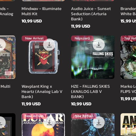
zet
Gyorsnézet
Gyorsnézet
Gy
nds -
Mindwav - Illuminate
Audio Juice - Sunset
Brandon
 Analog
Multi Kit
Seduction (Arturia
White B
Bank)
Ár
Ár
10,99 USD
15,99 
Ár
11,99 USD
New Arrival
Népszerű
Top Ra
zet
Gyorsnézet
Gyorsnézet
Gy
 Multi
Wavplant King x
HZE - FALLING SKIES
Marko L
Heartz (Analog Lab V
(ANALOG LAB V
FLIPS V
Bank)
BANK)
Ár
11,99 U
Ár
Ár
11,99 USD
10,99 USD
New Arrival
New Arrival