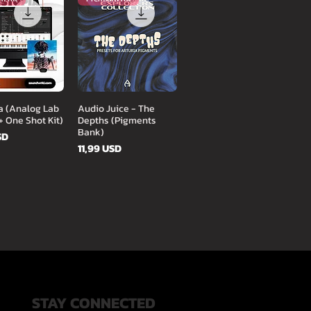
orsnézet
Gyorsnézet
a (Analog Lab
Audio Juice - The
+ One Shot Kit)
Depths (Pigments
Bank)
SD
Ár
11,99 USD
STAY CONNECTED