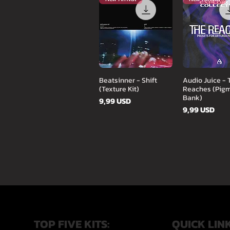
Gyorsnézet
Gyorsné
Beatsinner - Shift
Audio Juice - 
(Texture Kit)
Reaches (Pig
Bank)
Ár
9,99 USD
Ár
9,99 USD
TOP FIVE KITS:
QUICK LIN