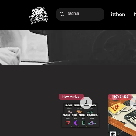
itthon
New Arrival
INGYENES