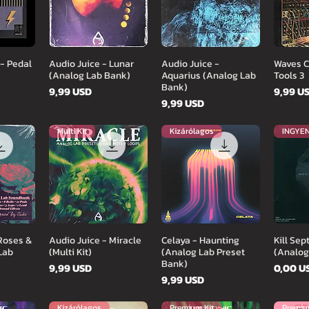
zet
Gyorsnézet
Gyorsnézet
Gy
 - Pedal
Audio Juice - Lunar
Audio Juice -
Waves C
(Analog Lab Bank)
Aquarius (Analog Lab
Tools 3
Bank)
Ár
Ár
9,99 USD
9,99 U
Ár
9,99 USD
Multi Kit
Kizárólagos
zet
Gyorsnézet
Gyorsnézet
Gy
Roses &
Audio Juice - Miracle
Celaya - Haunting
Kill Se
Lab
(Multi Kit)
(Analog Lab Preset
(Analog
Bank)
Ár
Ár
9,99 USD
0,00 U
Ár
9,99 USD
Kizárólagos
Premium Kit
Premiu