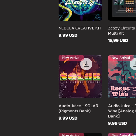
Gyorsnézet
Gyorsné
NEBULA CREATIVE KIT
Zcozy Circuits
Multi Kit
Ár
9,99 USD
Ár
15,99 USD
New Arrival
New Arrival
Gyorsnézet
Gyorsné
Audio Juice - SOLAR
Audio Juice - 
(Pigments Bank)
Wine [Analog 
Bank]
Ár
9,99 USD
Ár
9,99 USD
New Arrival
New Arrival