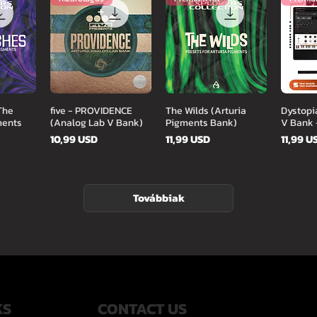
zet
Gyorsnézet
Gyorsnézet
Gy
The
five - PROVIDENCE
The Wilds (Arturia
Dystopi
ments
(Analog Lab V Bank)
Pigments Bank)
V Bank 
Ár
Ár
Ár
10,99 USD
11,99 USD
11,99 U
Továbbiak
KS
CONTACT US