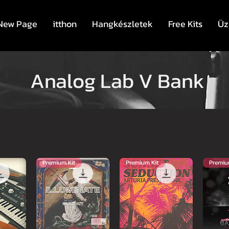
New Page
itthon
Hangkészletek
Free Kits
Üz
Analog Lab V Bank
Premium Kit
Premium Kit
Premiu