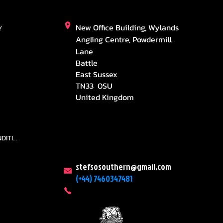
New Office Building, Wylands
Y
Angling Centre, Powdermill
Lane
Battle
East Sussex
TN33 0SU
United Kingdom
TEAMS AND CONDITION
stefsosouthern@gmail.com
(+44) 7460347481