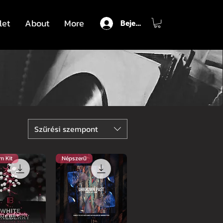
let
About
More
Bejelentkezés
Szűrési szempont
m Kit
Népszerű