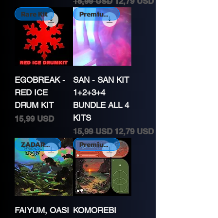
Normálna cena
Zľavnená cena
15,99 USD
12,79 USD
Rare Kit
Premium Kit
EGOBREAK -
SAN - SAN KIT
RED ICE
1+2+3+4
DRUM KIT
BUNDLE ALL 4
KITS
Cena
15,99 USD
Normálna cena
Zľavnená cena
15,99 USD
12,79 USD
ZADARMO, exkluzívne
Premium Kit
FAIYUM, OASI
KOMOREBI