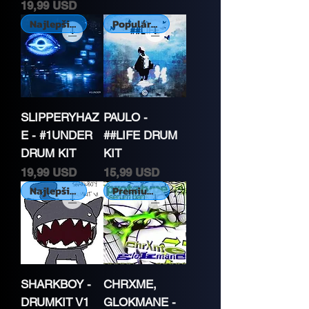
Cena
19,99 USD
Najlepšie hodnotené
Populárne
SLIPPERYHAZ
PAULO -
E - #1UNDER
##LIFE DRUM
DRUM KIT
KIT
Cena
Cena
19,99 USD
15,99 USD
Najlepšie hodnotené
Premium Kit
SHARKBOY -
CHRXME,
DRUMKIT V1
GLOKMANE -