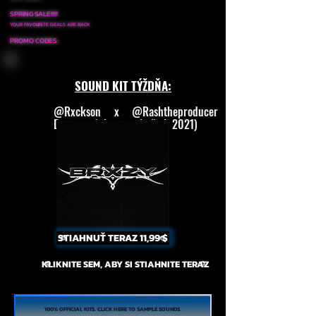
SPRING S
ALE!!!!!
YOUR FAVO
RITE DEALS ARE BACK
U
PROMO CODES:
SOUND KIT TÝŽDŇA:
@Rxckson x @Rashtheproducer –
Dynamic (súprava vŕtačiek 2021)
STIAHNUŤ TERAZ 11,99 $
KLIKNITE SEM, ABY SI STIAHNITE TERAZ
100% OFFICIAL KITS. CLICK HERE TO SAMPLE SOUNDS.