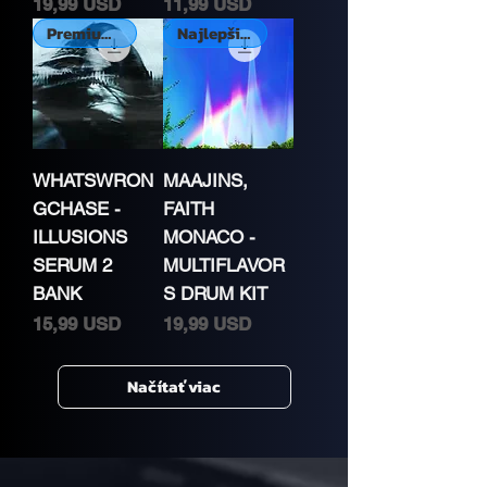
Cena
Cena
19,99 USD
11,99 USD
Premium Kit
Najlepšie hodnotené
WHATSWRON
MAAJINS,
GCHASE -
FAITH
ILLUSIONS
MONACO -
SERUM 2
MULTIFLAVOR
BANK
S DRUM KIT
Cena
Cena
15,99 USD
19,99 USD
Načítať viac