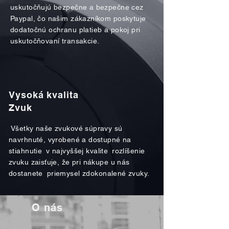
uskutočňujú bezpečne a bezpečne cez
Paypal, čo našim zákazníkom poskytuje
dodatočnú ochranu platieb a pokoj pri
uskutočňovaní transakcie.
Vysoká kvalita
Zvuk
Všetky naše zvukové súpravy sú
navrhnuté, vyrobené a dostupné na
stiahnutie
v najvyššej kvalite
rozlíšenie
zvuku zaisťuje, že pri nákupe u nás
dostanete
priemysel zdokonalené zvuky.
O nás