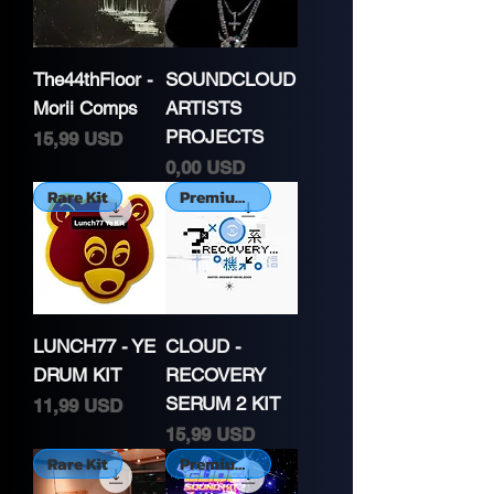
The44thFloor -
SOUNDCLOUD
Morii Comps
ARTISTS
PROJECTS
Cena
15,99 USD
Cena
0,00 USD
Rare Kit
Premium Kit
LUNCH77 - YE
CLOUD -
DRUM KIT
RECOVERY
SERUM 2 KIT
Cena
11,99 USD
Cena
15,99 USD
Rare Kit
Premium Kit