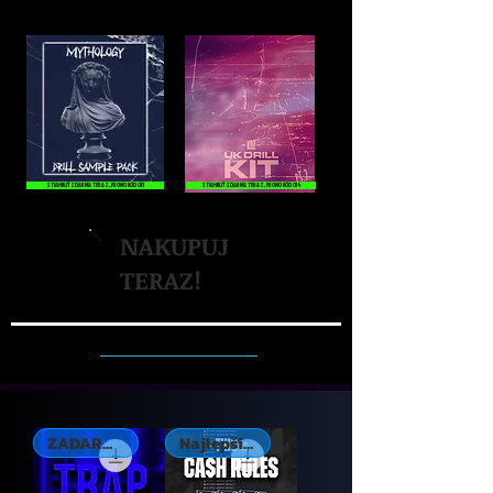
STIAHNUŤ ZDARMA TERAZ, PROMO KÓD 013
STIAHNUŤ ZDARMA TERAZ, PROMO KÓD 014
NAKUPUJ
TERAZ!
ZADARMO, exkluzívne
Najlepšie hodnotené