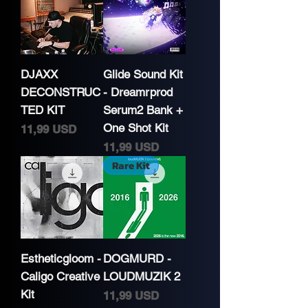
DJAXX
Glide Sound Kit
DECONSTRUC
- Dreamrprod
TED KIT
Serum2 Bank +
One Shot Kit
Cena
11,99 USD
Cena
11,99 USD
Rare Kit
Estheticgloom -
DOGMURD -
Caligo Creative
LOUDMUZIK 2
Kit
Cena
11,99 USD