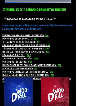
STIAHNUJTE SI 14 ZADARMO DRUMKITOV NIŽŠIE!!!
*** NEVYŽADUJE SA ŽIADNA KARTA ANI REGISTRÁCIA***
KLIKNITE NA ODKAZY NIŽŠIE
A ZADAJTE PROPAGAČNÉ KÓDY PRI POKLADNI
A ZÍSKAJTE 100% ZĽAVU Z KÚPNEJ CENY:
VŔTAČKA DO DREVA DRUMKIT 1 PROMO KÓD:
001
PROMO KÓD DREVA DRUMKIT 2:
002
OFICIÁLNY PROMO KÓD 808 MAFIA:
003
PROMO KÓD VZOROVÉHO BALENIA VRTÁK UK:
004
SÚPRAVA NA VŔTANIE GOSTY - WORLD WIDE:
005
ICE DIGGER - UK DRILL VOX KIT PROMO KÓD:
006
PROMO KÓD SIN CITY 2:
007
SPL4SH GALACTIC PROMO KÓD:
008
PROMO KÓD JAY CACTUS:
009
MURDA BEATZ PREDSTAVUJE BANDEMICKÝ PROMO KÓD:
010
BOHOV DO PASTI
PROMO KÓD:
011
PROMO KÓD ŠTÍTKA @ GODFATHERS THE LABEL:
012
Ukážkový balík MYTOLÓGIE DRILL PROMO KÓD:
013
@K9Z - AKCIOVÝ KÓD SÚPRAVY VŔTAČA PT2 pre Spojené kráľovstvo:
014