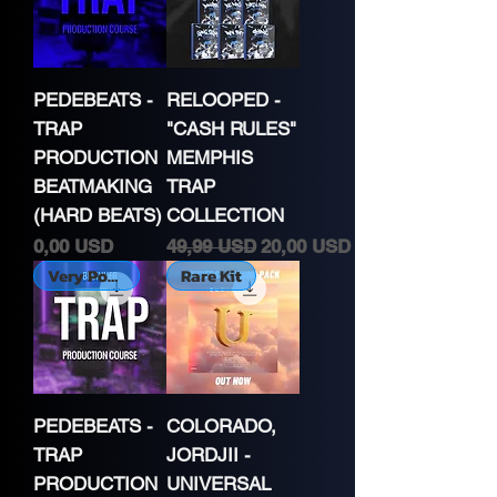
PEDEBEATS -
RELOOPED -
TRAP
"CASH RULES"
PRODUCTION
MEMPHIS
BEATMAKING
TRAP
(HARD BEATS)
COLLECTION
Cena
Normálna cena
Zľavnená cena
0,00 USD
49,99 USD
20,00 USD
Very Popular
Rare Kit
PEDEBEATS -
COLORADO,
TRAP
JORDJII -
PRODUCTION
UNIVERSAL