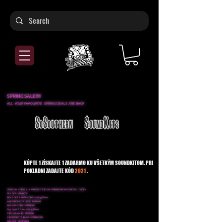
SPRING SALE!!!!!
ALL YOUR FAVOURITE SPRING DEALS ARE BACK
SoSouthern SoundKits
KÚPTE 1 ZÍSKAJTE 1 ZADARMO KU VŠETKÝM SOUNDKITOM. PRI
POKLADNI ZADAJTE KÓD
2021
.
(SPECIAL CODE) ALL PRODUCTS $2.99: SPRINGCHEAP (SPECIAL CODE)
75% OFF: SPRING75
BUY 2 GET 3 FREE CODE: Spring3free
HalF PRICE KITS CODE: SPRING5
60% OFF CODE: SPRING60
buy 1 get 2 free: spring2free
All Products $5: SPRING5
All PRODUCTS $6.99: SPRING3RD
40% OFF: SPRING40