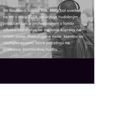
So Southern Sound Kits, ktorý bol uvedený
na trh v roku 2019, poskytuje hudobným
producentom a profesionálom v tomto
odvetví najčerstvejšie zvukové súpravy na
celom svete. Poskytujeme naše klientov so
všetkými zvukmi, ktoré potrebujú na
produkciu štandardnej hudby.
Ako je uvedené na: