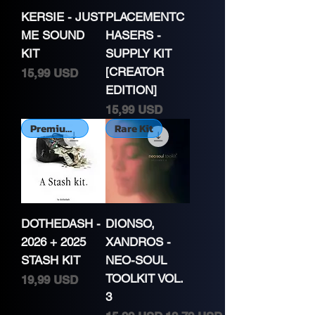
KERSIE - JUST
PLACEMENTC
ME SOUND
HASERS -
KIT
SUPPLY KIT
[CREATOR
Cena
15,99 USD
EDITION]
Cena
15,99 USD
Premium Kit
Rare Kit
DOTHEDASH -
DIONSO,
2026 + 2025
XANDROS -
STASH KIT
NEO-SOUL
TOOLKIT VOL.
Cena
19,99 USD
3