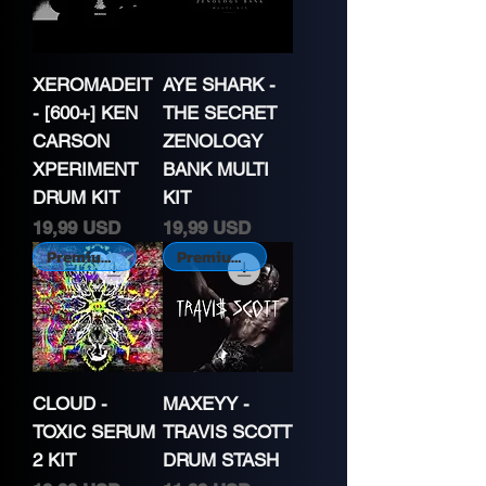
XEROMADEIT
AYE SHARK -
- [600+] KEN
THE SECRET
CARSON
ZENOLOGY
XPERIMENT
BANK MULTI
DRUM KIT
KIT
Cena
Cena
19,99 USD
19,99 USD
Premium Kit
Premium Kit
CLOUD -
MAXEYY -
TOXIC SERUM
TRAVIS SCOTT
2 KIT
DRUM STASH