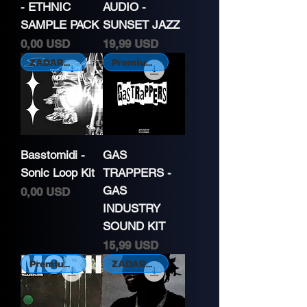
- ETHNIC
AUDIO -
SAMPLE PACK
SUNSET JAZZ
Cena
Cena
0,00 USD
19,99 USD
ZADARMO, exkluzívne
Premium Kit
Basstomidi -
GAS
Sonic Loop Kit
TRAPPERS -
GAS
Cena
0,00 USD
INDUSTRY
SOUND KIT
Cena
15,99 USD
Premium Kit
ZADARMO, exkluzívne