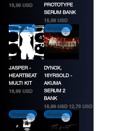
PROTOTYPE
Cena
19,99 USD
SERUM BANK
Cena
15,99 USD
Premium Kit
Premium Kit
JASPER -
DYNOX,
HEARTBEAT
16YRSOLD -
MULTI KIT
AKUMA
SERUM 2
Cena
19,99 USD
BANK
Normálna cena
Zľavnená cena
15,99 USD
12,79 USD
Premium Kit
Premium Kit