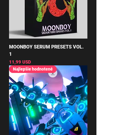
MOONBOY SERUM PRESETS VOL.
1
Cena
11,99 USD
Najlepšie hodnotené