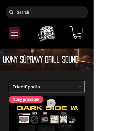
UK/NY súpravy Drill Sound
Nový prírastok