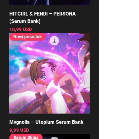
HITGIRL & FENDI – PERSONA
(Serum Bank)
Cena
10,99 USD
Nový prírastok
Mvgnolia – Utopium Serum Bank
Cena
9,99 USD
Serum Skins