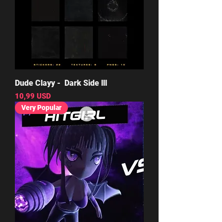
Dude Clayy - Dark Side lll
Cena
10,99 USD
Very Popular