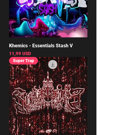
Khemics - Essentials Stash V
Cena
11,99 USD
Super Trap