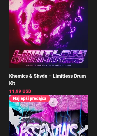
Khemics & Shvde – Limitless Drum
Kit
Cena
11,99 USD
Najlepší predajca