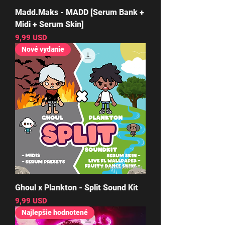
Madd.Maks - MADD [Serum Bank +
Midi + Serum Skin]
Cena
9,99 USD
Nové vydanie
Ghoul x Plankton - Split Sound Kit
Cena
9,99 USD
Najlepšie hodnotené