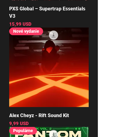
PXS Global – Supertrap Essentials
V3
Cena
15,99 USD
Nové vydanie
Alex Cheyz - Rift Sound Kit
Cena
9,99 USD
Populárne