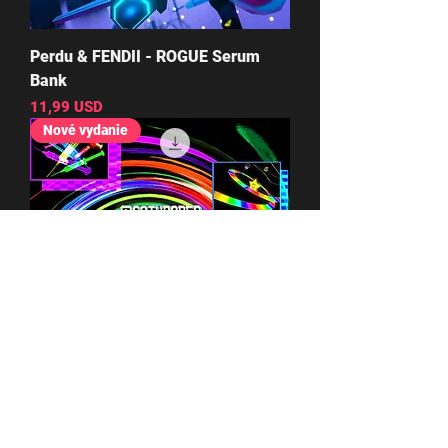
Perdu & FENDII - ROGUE Serum
Bank
Cena
11,99 USD
Nové vydanie
Gothpaper - Spectrum Stash Kit
Cena
11,99 USD