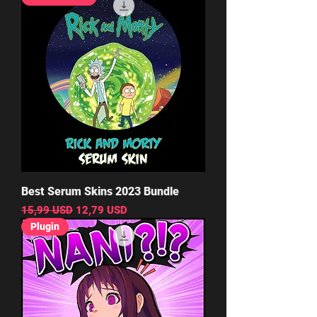
Best Serum Skins 2023 Bundle
Normálna cena
Zľavnená cena
15,99 USD
12,79 USD
Plugin