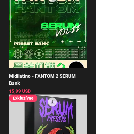
Midilatino - FANTOM 2 SERUM
Bank
Cena
15,99 USD
Exkluzívne