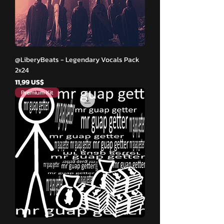
@LiberyBeats - Legendary Vocals Pack
2к24
Giá
11,99 US$
Premium Kit