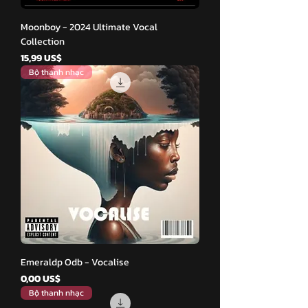
Moonboy - 2024 Ultimate Vocal
Collection
Giá
15,99 US$
Bộ thanh nhạc
Emeraldp Odb - Vocalise
Giá
0,00 US$
Bộ thanh nhạc