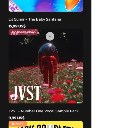
Lil Gunnr - The Baby Santana
Giá
15,99 US$
Bộ thanh nhạc
JVST - Number One Vocal Sample Pack
Giá
9,99 US$
Rare Kit