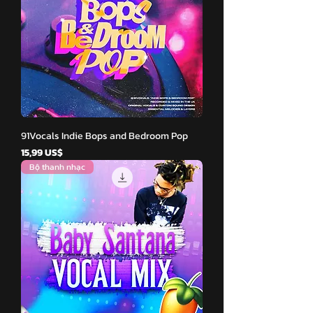
91Vocals Indie Bops and Bedroom Pop
Giá
15,99 US$
Bộ thanh nhạc