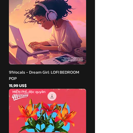
91Vocals - Dream Girl: LOFI BEDROOM
POP
Giá
15,99 US$
MIỄN PHÍ, độc quyền