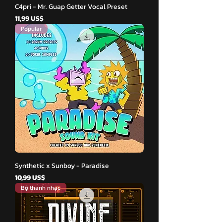
C4pri - Mr. Guap Getter Vocal Preset
Giá
11,99 US$
Popular
Synthetic x Sunboy - Paradise
Giá
10,99 US$
Bộ thanh nhạc