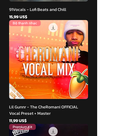
91Vocals - Lofi Beats and Chill
Giá
15,99 US$
Bộ thanh nhạc
Lil Gunnr - The CheRomani OFFICIAL
Vocal Preset + Master
Giá
11,99 US$
Premium Kit