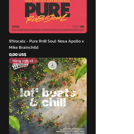
91Vocals - Pure RnB Soul: Nosa Apollo x
Mike Brainchild
Giá
0,00 US$
Hàng mới về