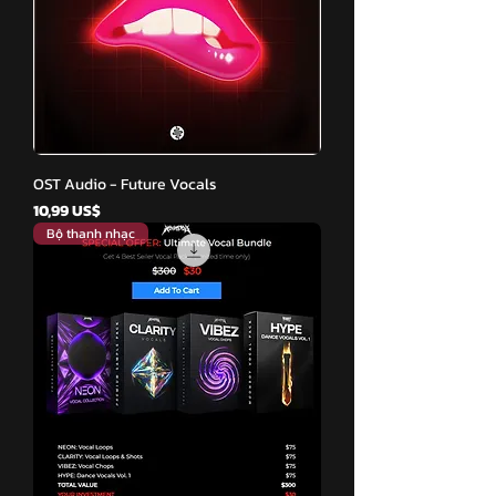
OST Audio - Future Vocals
Giá
10,99 US$
Bộ thanh nhạc