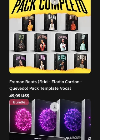
Freman Beats (Feid - Eladio Carrion -
Quevedo) Pack Template Vocal
Giá
49,99 US$
Bundle