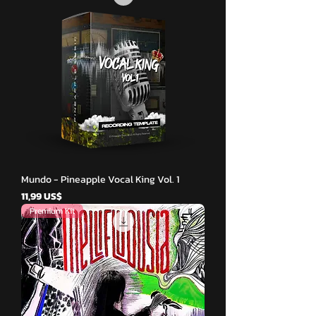
Mundo - Pineapple Vocal King Vol. 1
Giá
11,99 US$
Premium Kit