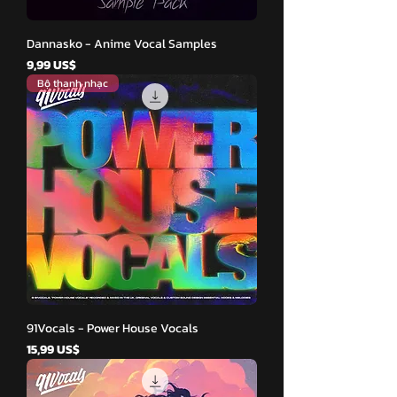
Dannasko - Anime Vocal Samples
Giá
9,99 US$
Bộ thanh nhạc
91Vocals - Power House Vocals
Giá
15,99 US$