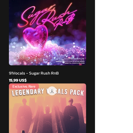
91Vocals - Sugar Rush RnB
Giá
15,99 US$
Exclusive, Rare