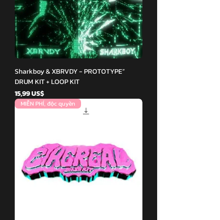
Sharkboy & XBRVDY - PROTOTYPE”
DRUM KIT + LOOP KIT
Giá
15,99 US$
MIỄN PHÍ, độc quyền