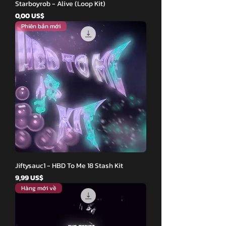
Starboyrob - Alive (Loop Kit)
Giá
0,00 US$
Phiên bản mới
Jiftysauc1 - HBD To Me 18 Stash Kit
Giá
9,99 US$
Hàng mới về