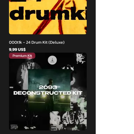
000t1k - 24 Drum Kit (Deluxe)
Giá
9,99 US$
Premium Kit