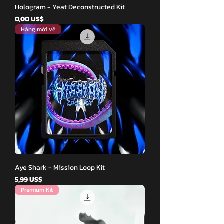
Hologram - Yeat Deconstructed Kit
Giá
0,00 US$
Hàng mới về
Aye Shark - Mission Loop Kit
Giá
5,99 US$
Premium Kit