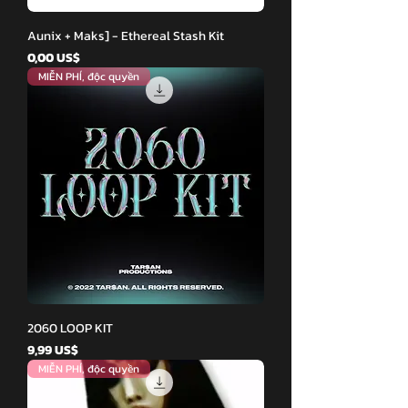
Aunix + Maks] - Ethereal Stash Kit
Giá
0,00 US$
MIỄN PHÍ, độc quyền
2060 LOOP KIT
Giá
9,99 US$
MIỄN PHÍ, độc quyền