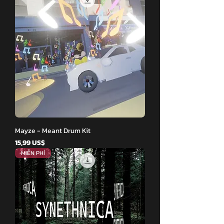
Mayze - Meant Drum Kit
Giá
15,99 US$
MIỄN PHÍ