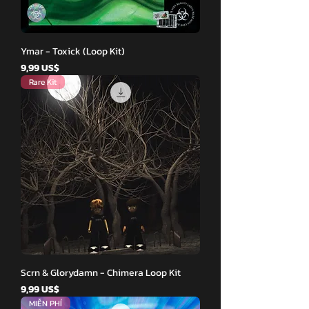
Ymar - Toxick (Loop Kit)
Giá
9,99 US$
Rare Kit
Scrn & Glorydamn - Chimera Loop Kit
Giá
9,99 US$
MIỄN PHÍ