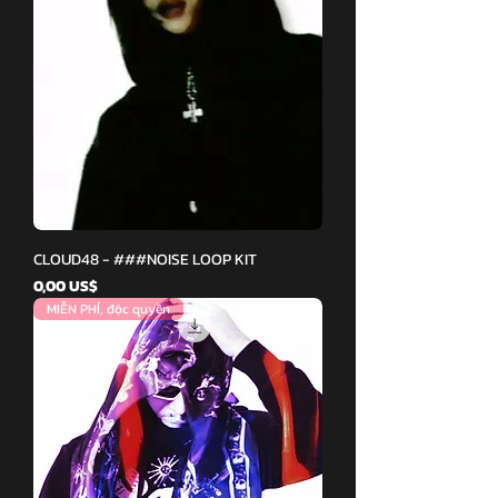
CLOUD48 - ###NOISE LOOP KIT
Giá
0,00 US$
MIỄN PHÍ, độc quyền