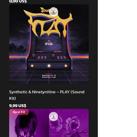
Giá
0,00 US$
Synthetic & Ninetyniiine – PLAY (Sound
Kit)
Giá
9,99 US$
Rare Kit