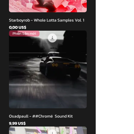
Starboyrob - Whole Lotta Samples Vol. 1
Giá
0,00 US$
Phiên bản mới
Osadpaull - ##Chromë Sound Kit
Giá
9,99 US$