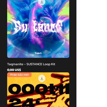
Taqmanite - SUSTANCE Loop Kit
Giá
0,00 US$
Phiên bản mới