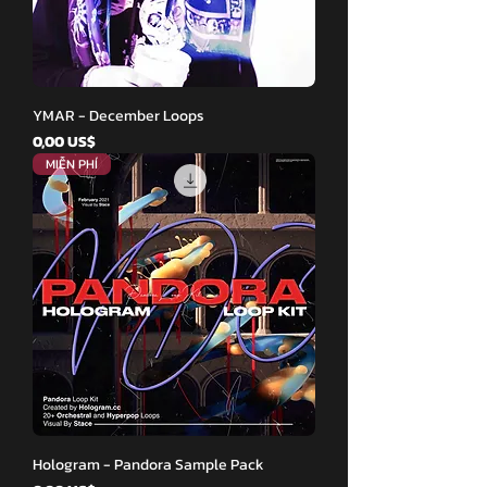
YMAR - December Loops
Giá
0,00 US$
MIỄN PHÍ
Hologram - Pandora Sample Pack