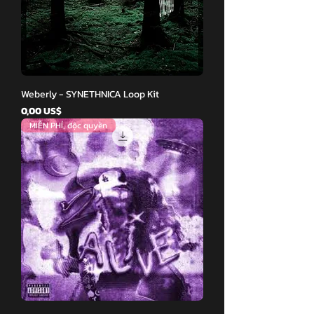
Weberly - SYNETHNICA Loop Kit
Giá
0,00 US$
MIỄN PHÍ, độc quyền