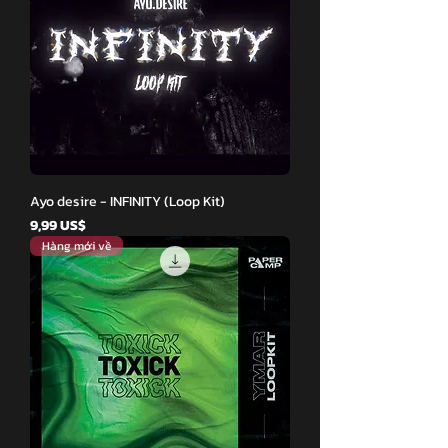
Ayo desire - INFINITY (Loop Kit)
Giá
9,99 US$
Hàng mới về