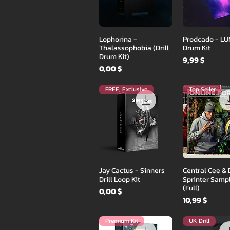
Быстрый просмотр
Быстрый пр
Lophorina -
Prodcado - L
Thalassophobia (Drill
Drum Kit
Drum Kit)
Цена
9,99 $
Цена
0,00 $
FREE, Exclusive
Top Seller
Быстрый просмотр
Быстрый пр
Jay Cactus - Sinners
Central Cee & 
Drill Loop Kit
Sprinter Samp
(Full)
Цена
0,00 $
Цена
10,99 $
Premium Kit
UK Drill