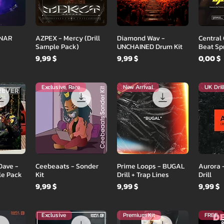
осмотр
Быстрый просмотр
Быстрый просмотр
Быстр
UNAR
AZPEX - Mercy (Drill
Diamond Wav -
Central
Sample Pack)
UNCHAINED Drum Kit
Beat Spr
Цена
Цена
Цена
9,99 $
9,99 $
0,00 $
Exclusive, Rare
New Arrival
UK Dril
осмотр
Быстрый просмотр
Быстрый просмотр
Быстр
Dave -
Ceebeaats - Sonder
Prime Loops - BUGAL
Aurora 
le Pack
Kit
Drill + Trap Lines
Drill
Цена
Цена
Цена
9,99 $
9,99 $
9,99 $
Exclusive
Premium Kit
FREE