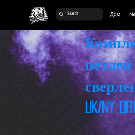
Дом
N
Компл
петлей
сверле
UK/NY DR