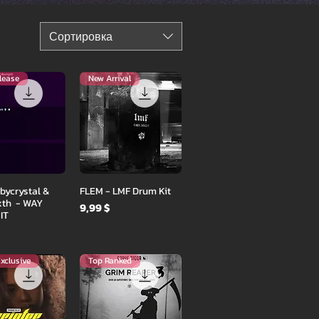
Сортировка
lease
New Arrival
ый просмотр
Быстрый просмотр
ycrystal &
FLEM - LMF Drum Kit
xth - WAY
Цена
9,99 $
IT
xclusive
Top Ranked