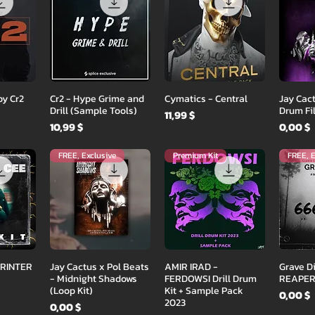
осмотр
Быстрый просмотр
Быстрый просмотр
Быстр
by Cr2
Cr2 - Hype Grime and
Cymatics - Central
Jay Cact
Drill (Sample Tools)
Drum Fil
Цена
11,99 $
Цена
Цена
10,99 $
0,00 $
FREE, Exclusive
Premium Kit
FREE, E
осмотр
Быстрый просмотр
Быстрый просмотр
Быстр
PRINTER
Jay Cactus x Pol Beats
AMIR IRAD -
Grave D
- Midnight Shadows
FERDOWSI Drill Drum
REAPER
(Loop Kit)
Kit + Sample Pack
Цена
0,00 $
2023
Цена
0,00 $