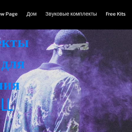
ew Page
Дом
Звуковые комплекты
Free Kits
екты
 для
ния
ILL