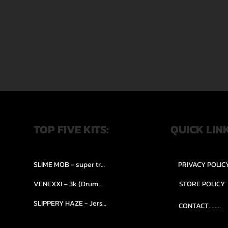
TOP FIVE KITS:
QUICK LIN
SLIME MOB - super trap.....
PRIVACY POLIC
VENEXXI – 3k (Drum Kit)....
STORE POLICY
SLIPPERY HAZE - Jersy club stash kit.
CONTACT........