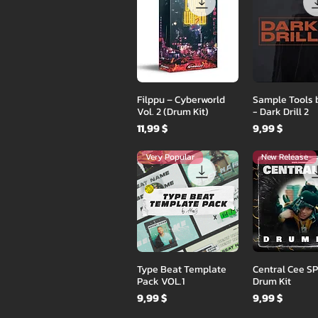
Быстрый просмотр
Быстрый пр
Filppu – Cyberworld
Sample Tools 
Vol. 2 (Drum Kit)
- Dark Drill 2
Цена
Цена
11,99 $
9,99 $
Very Popular
New Release
Быстрый просмотр
Быстрый пр
Type Beat Template
Central Cee S
Pack VOL.1
Drum Kit
Цена
Цена
9,99 $
9,99 $