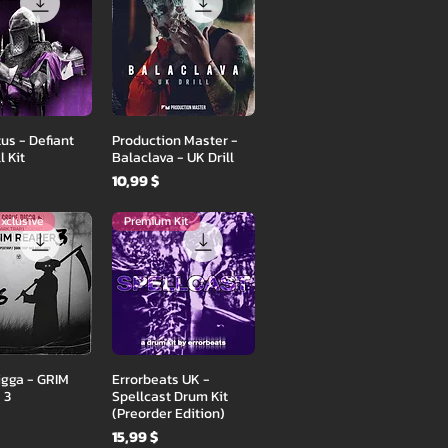
ый просмотр
Быстрый просмотр
us - Defiant
Production Master -
l Kit
Balaclava - UK Drill
Цена
10,99 $
xclusive
Premium Kit
ый просмотр
Быстрый просмотр
igga - GRIM
Errorbeats UK -
 3
Spellcast Drum Kit
(Preorder Edition)
Цена
15,99 $