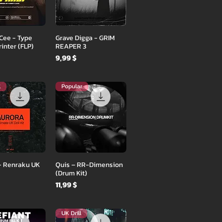
ый просмотр
Быстрый просмотр
 Cee - Type
Grave Digga - GRIM
inter (FLP)
REAPER 3
Цена
9,99 $
l
Popular
ый просмотр
Быстрый просмотр
- Renraku UK
Quis – RR-Dimension
(Drum Kit)
Цена
11,99 $
UK Drill