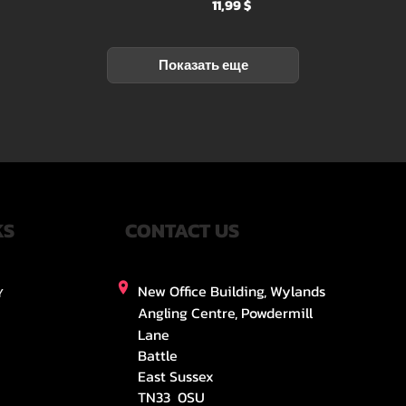
Цена
11,99 $
Показать еще
KS
CONTACT US
New Office Building, Wylands
Y
Angling Centre, Powdermill
Lane
Battle
East Sussex
TN33 0SU