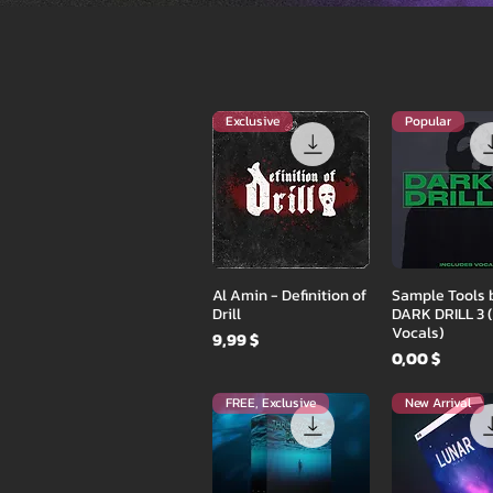
Exclusive
Popular
Быстрый просмотр
Быстрый пр
Al Amin - Definition of
Sample Tools b
Drill
DARK DRILL 3 (
Vocals)
Цена
9,99 $
Цена
0,00 $
FREE, Exclusive
New Arrival