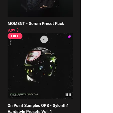
MOMENT - Serum Preset Pack
Цена
9,99 $
FREE
On Point Samples OPS - Sylenth1
Hardstyle Presets Vol. 1