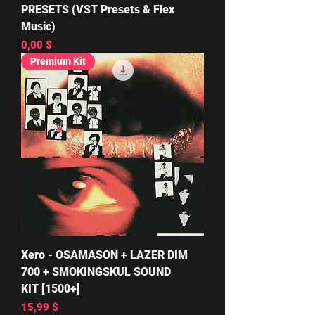
PRESETS (VST Presets & Flex
Music)
Цена
0,00 $
Premium Kit
Xero - OSAMASON + LAZER DIM
700 + SMOKINGSKUL SOUND
KIT [1500+]
Цена
15,99 $