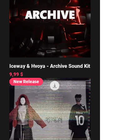
Iceway & Hvoya - Archive Sound Kit
Цена
9,99 $
New Release