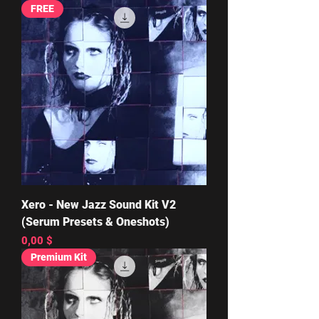
FREE
Xero - New Jazz Sound Kit V2
(Serum Presets & Oneshots)
Цена
0,00 $
Premium Kit