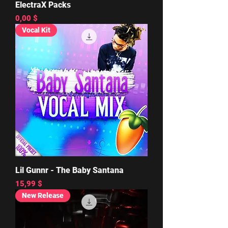
ElectraX Packs
Цена
0,00 $
Vocal Kit
Lil Gunnr - The Baby Santana
Цена
15,99 $
New Release