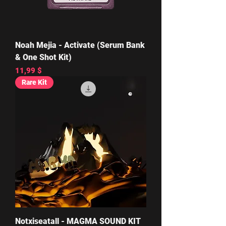
Noah Mejia - Activate (Serum Bank
& One Shot Kit)
Цена
11,99 $
Rare Kit
Notxiseatall - MAGMA SOUND KIT