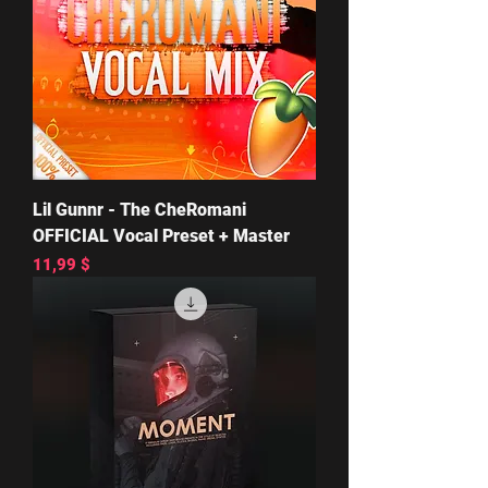
Lil Gunnr - The CheRomani
OFFICIAL Vocal Preset + Master
Цена
11,99 $