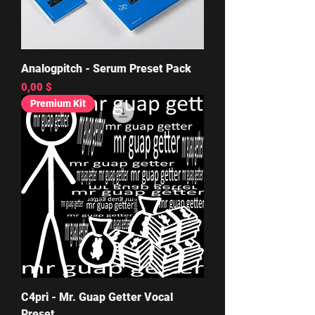
Analogpitch - Serum Preset Pack
Цена
0,00 $
Premium Kit
C4pri - Mr. Guap Getter Vocal
Preset