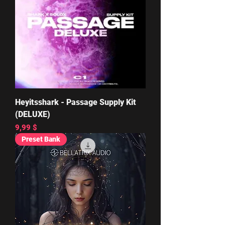
Heyitsshark - Passage Supply Kit
(DELUXE)
Цена
9,99 $
Preset Bank