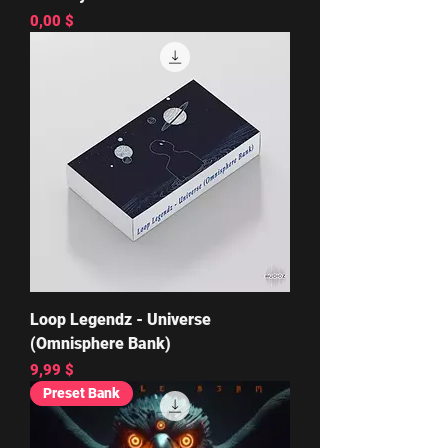
Цена
0,00 $
Loop Legendz - Universe
(Omnisphere Bank)
Цена
9,99 $
Preset Bank