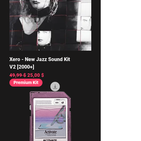
Xero - New Jazz Sound Kit
V2 [2000+]
Обычная цена
Цена со скидкой
49,99 $
25,00 $
Premium Kit