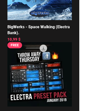
BigWerks - Space Walking (Electra
Bank).
Цена
10,99 $
FREE