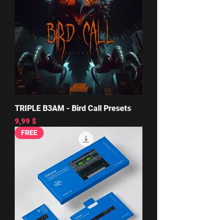
TRIPLE B3AM - Bird Call Presets
Цена
9,99 $
FREE