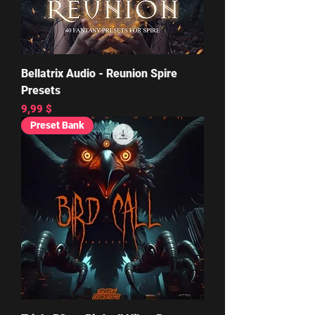
Bellatrix Audio - Reunion Spire
Presets
Цена
9,99 $
Preset Bank