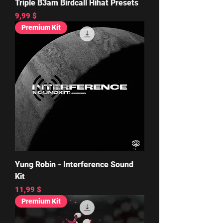
Triple B3am Birdcall Hihat Presets
Цена
9,99 $
Premium Kit
Yung Robin - Interference Sound
Kit
Цена
11,99 $
Premium Kit