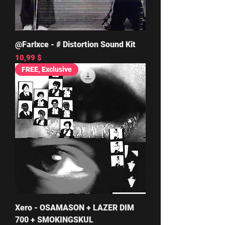
@Farlxce - # Distortion Sound Kit
Цена
10,99 $
FREE, Exclusive
Xero - OSAMASON + LAZER DIM
700 + SMOKINGSKUL