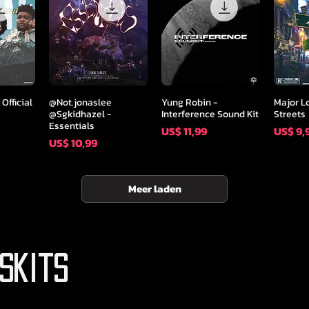
icht
Snel overzicht
Snel overzicht
Sne
Official
@Not.jonaslee
Yung Robin -
Major L
@Sgkidhazel -
Interference Sound Kit
Streets
Essentials
Prijs
Prijs
US$ 11,99
US$ 9,
Prijs
US$ 10,99
Meer laden
skits