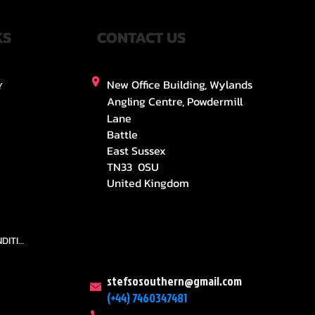
KS
CONTACT US
New Office Building, Wylands
Y
Angling Centre, Powdermill
Lane
Battle
East Sussex
TN33 0SU
United Kingdom
TEAMS AND CONDITION
stefsosouthern@gmail.com
(+44) 7460347481