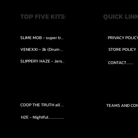
TOP FIVE KITS:
QUICK LIN
SLIME MOB - super trap.....
PRIVACY POLIC
VENEXXI – 3k (Drum Kit)....
STORE POLICY
SLIPPERY HAZE - Jersy club stash kit.
CONTACT........
COOP THE TRUTH all Kits.....
HZE - Nightful.................