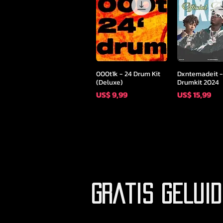
Snel overzicht
Snel overz
000t1k - 24 Drum Kit
Dxntemadeit - 
(Deluxe)
Drumkit 2024
Prijs
Prijs
US$ 9,99
US$ 15,99
Gratis geluid