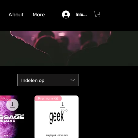
About
More
Inloggen
Indelen op
m Kit
Premium Kit