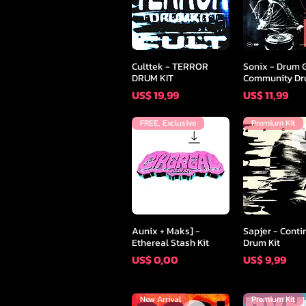
Snel overzicht
Snel overz
Culttek - TERROR
Sonix - Drum 
DRUM KIT
Community Dr
Prijs
Prijs
US$ 19,99
US$ 11,99
FREE, Exclusive
Premium Kit
Snel overzicht
Snel overz
Aunix + Maks] -
Sapjer - Cont
Ethereal Stash Kit
Drum Kit
Prijs
Prijs
US$ 0,00
US$ 9,99
New Arrival
Premium Kit