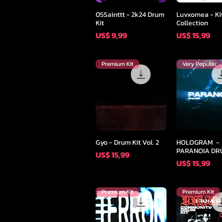
Snel overzicht
Snel overz
05Sainttt - 2k24 Drum
Luvxomea - Ki
Kit
Collection
Prijs
Prijs
US$ 9,99
US$ 15,99
Premium Kit
Very Popular
Snel overzicht
Snel overz
Gyo - Drum Kit Vol. 2
HOLOGRAM -
PARANOIA DR
Prijs
US$ 15,99
Prijs
US$ 15,99
Premium Kit
Premium Kit