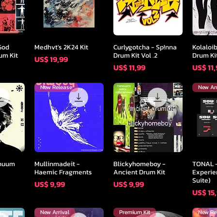
icht
Snel overzicht
Snel overzicht
Sne
God
Medhvt's 2K24 Kit
Curlygotcha - Sp!nna
Kolaloi
um Kit
Drum Kit Vol .2
Drum Ki
Prijs
US$ 19,99
Prijs
Prijs
US$ 11,99
US$ 11
New Release
New Arr
icht
Snel overzicht
Snel overzicht
Sne
inuum
Mullinmadeit -
Blickyhomeboy -
TONAL 
Haemic Fragments
Ancient Drum Kit
Experie
Suite)
Prijs
Prijs
US$ 9,99
US$ 9,99
Prijs
US$ 15
New Arrival
Premium Kit
New Re