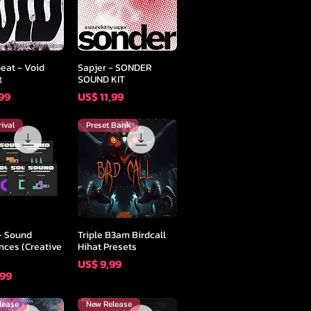
l overzicht
Snel overzicht
beat - Void
Sapjer - SONDER
t
SOUND KIT
Prijs
,99
US$ 11,99
ival
Preset Bank
l overzicht
Snel overzicht
- Sound
Triple B3am Birdcall
nces (Creative
Hihat Presets
Prijs
US$ 9,99
,99
lease
New Release