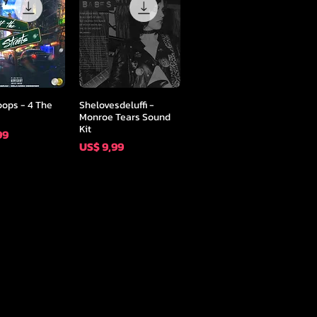
l overzicht
Snel overzicht
oops - 4 The
Shelovesdeluffi -
Monroe Tears Sound
Kit
99
Prijs
US$ 9,99