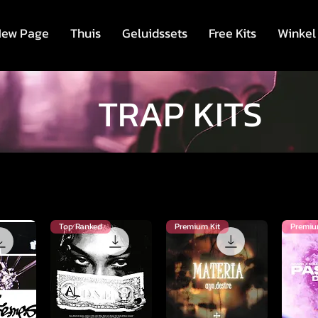
ew Page
Thuis
Geluidssets
Free Kits
Winkel
TRAP KITS
Top Ranked
Premium Kit
Premiu