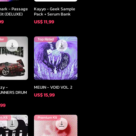
l overzicht
Snel overzicht
hark - Passage
Kayyo - Geek Sample
Kit (DELUXE)
Pack + Serum Bank
Prijs
99
US$ 11,99
ler
Top Rated
l overzicht
Snel overzicht
zy -
MEIJIN - VOID VOL. 2
UNNERS DRUM
Prijs
US$ 15,99
,99
m Kit
Premium Kit