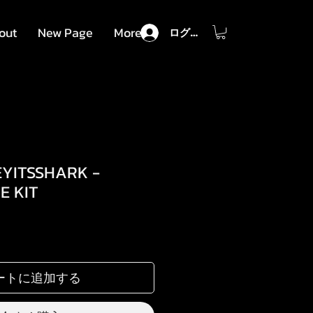
out
New Page
More
ログイン
EYITSSHARK -
E KIT
セ
ー
ル
ートに追加する
価
格