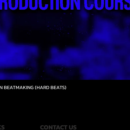
N BEATMAKING (HARD BEATS)
クイックビュー
KS
CONTACT US