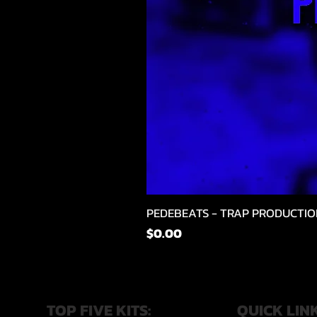
PEDEBEATS - TRAP PRODUCTIO
価格
$0.00
TOP FIVE KITS:
QUICK LIN