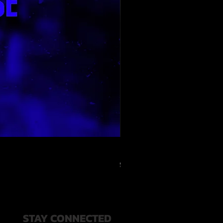
RELOOPED - "CASH RULES"
通常価格
セール価格
$49.99
$20.00
STAY CONNECTED