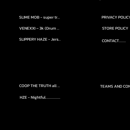
SLIME MOB - super trap.....
PRIVACY POLIC
VENEXXI – 3k (Drum Kit)....
STORE POLICY
SLIPPERY HAZE - Jersy club stash kit.
CONTACT........
COOP THE TRUTH all Kits.....
HZE - Nightful.................