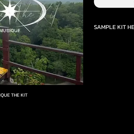
SAMPLE KIT HE
https://www.inst
igsh=a2MxNXpmd
https://youtube.
si=CgUq6Y5d32Ha
IQUE THE KIT