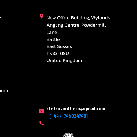
New Office Building, Wylands
Y
Angling Centre, Powdermill
Lane
Battle
East Sussex
TN33 0SU
United Kingdom
TEAMS AND CONDITION
stefsosouthern@gmail.com
（+44）7460347481