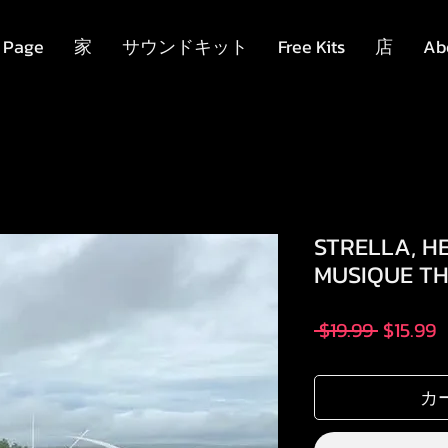
 Page
家
サウンドキット
Free Kits
店
Ab
STRELLA, H
MUSIQUE TH
通
 $19.99 
$15.99
常
価
カ
格