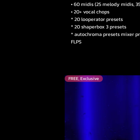
• 60 midis (25 melody midis, 35
• 20+ vocal chops
* 20 looperator presets
* 20 shaperbox 3 presets
* autochroma presets mixer pr
FLPS
FREE, Exclusive