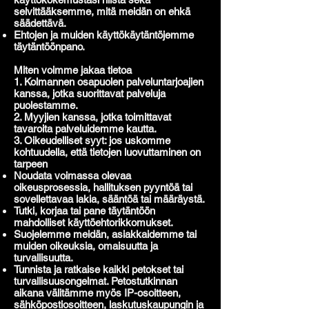
selvittääksemme, mitä meidän on ehkä
säädettävä.
Ehtojen ja muiden käyttökäytäntöjemme
täytäntöönpano.
Miten voimme jakaa tietoa
1. Kolmannen osapuolen palveluntarjoajien
kanssa, jotka suorittavat palveluja
puolestamme.
2. Myyjien kanssa, jotka toimittavat
tavaroita palveluidemme kautta.
3. Oikeudelliset syyt: jos uskomme
kohtuudella, että tietojen luovuttaminen on
tarpeen
Noudata voimassa olevaa
oikeusprosessia, hallituksen pyyntöä tai
sovellettavaa lakia, sääntöä tai määräystä.
Tutki, korjaa tai pane täytäntöön
mahdolliset käyttöehtorikkomukset.
Suojelemme meidän, asiakkaidemme tai
muiden oikeuksia, omaisuutta ja
turvallisuutta.
Tunnista ja ratkaise kaikki petokset tai
turvallisuusongelmat. Petostutkinnan
aikana välitämme myös IP-osoitteen,
sähköpostiosoitteen, laskutuskaupungin ja