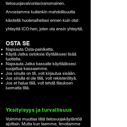
tietosuojavalvontaviranomainen.
Arvostamme kuitenkin mahdollisuutta
käsitellä huolenaiheitasi ennen kuin otat
yhteyttä ICO:hen, joten ota ensin yhteyttä.
OSTA SE
Napsauta Osta-painiketta.
Käytä Jatka ostoksia löytääksesi lisää
tuotteita.
Napsauta Jatka kassalle käyttääksesi
suojattua kassaamme.
Jos sinulla on tili, voit kirjautua sisään.
Jos sinulla ei ole tiliä, voit rekisteröityä.
Jos et halua tiliä, voit tehdä tilauksen
luomatta tiliä.
Yksityisyys ja turvallisuus
Voimme muuttaa tätä tietosuojakäytäntöä
ajoittain. Mutta kun teemme, ilmoitamme