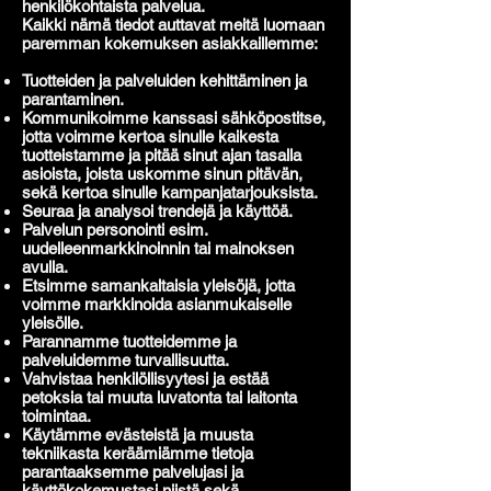
henkilökohtaista palvelua.
Kaikki nämä tiedot auttavat meitä luomaan
paremman kokemuksen asiakkaillemme:
Tuotteiden ja palveluiden kehittäminen ja
parantaminen.
Kommunikoimme kanssasi sähköpostitse,
jotta voimme kertoa sinulle kaikesta
tuotteistamme ja pitää sinut ajan tasalla
asioista, joista uskomme sinun pitävän,
sekä kertoa sinulle kampanjatarjouksista.
Seuraa ja analysoi trendejä ja käyttöä.
Palvelun personointi esim.
uudelleenmarkkinoinnin tai mainoksen
avulla.
Etsimme samankaltaisia yleisöjä, jotta
voimme markkinoida asianmukaiselle
yleisölle.
Parannamme tuotteidemme ja
palveluidemme turvallisuutta.
Vahvistaa henkilöllisyytesi ja estää
petoksia tai muuta luvatonta tai laitonta
toimintaa.
Käytämme evästeistä ja muusta
tekniikasta keräämiämme tietoja
parantaaksemme palvelujasi ja
käyttökokemustasi niistä sekä