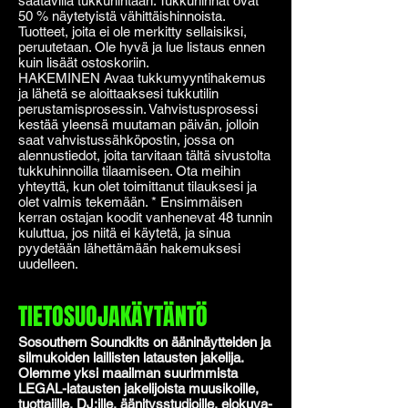
saatavilla tukkuhintaan. Tukkuhinnat ovat
50 % näytetyistä vähittäishinnoista.
Tuotteet, joita ei ole merkitty sellaisiksi,
peruutetaan. Ole hyvä ja lue listaus ennen
kuin lisäät ostoskoriin.
HAKEMINEN Avaa tukkumyyntihakemus
ja lähetä se aloittaaksesi tukkutilin
perustamisprosessin. Vahvistusprosessi
kestää yleensä muutaman päivän, jolloin
saat vahvistussähköpostin, jossa on
alennustiedot, joita tarvitaan tältä sivustolta
tukkuhinnoilla tilaamiseen. Ota meihin
yhteyttä, kun olet toimittanut tilauksesi ja
olet valmis tekemään. * Ensimmäisen
kerran ostajan koodit vanhenevat 48 tunnin
kuluttua, jos niitä ei käytetä, ja sinua
pyydetään lähettämään hakemuksesi
uudelleen.
TIETOSUOJAKÄYTÄNTÖ
Sosouthern Soundkits on ääninäytteiden ja
silmukoiden laillisten latausten jakelija.
Olemme yksi maailman suurimmista
LEGAL-latausten jakelijoista muusikoille,
tuottajille, DJ:ille, äänitysstudioille, elokuva-