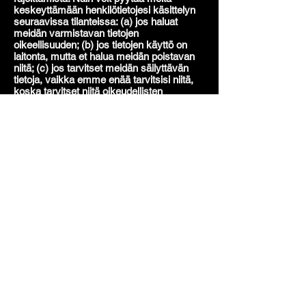
keskeyttämään henkilötietojesi käsittelyn
seuraavissa tilanteissa: (a) jos haluat
meidän varmistavan tietojen
oikeellisuuden; (b) jos tietojen käyttö on
laitonta, mutta et halua meidän poistavan
niitä; (c) jos tarvitset meidän säilyttävän
tietoja, vaikka emme enää tarvitsisi niitä,
koska tarvitset niitä oikeudellisten
vaatimusten esittämiseen, esittämiseen tai
puolustamiseen; tai (d) olet vastustanut
tietojesi käyttöä, mutta meidän on
tarkistettava, onko meillä pakottavia laillisia
syitä käyttää niitä.
Pyydä henkilötietojesi siirtämistä sinulle tai
kolmannelle osapuolelle. Toimitamme
sinulle tai valitsemallesi kolmannelle
osapuolelle henkilötietosi jäsennellyssä,
yleisesti käytetyssä, koneellisesti
luettavassa muodossa. Huomaa, että tämä
oikeus koskee vain automatisoituja tietoja,
joiden käyttöön annoit alun perin
suostumuksen tai joissa käytimme tietoja
sopimuksen tekemiseen kanssasi.
Peruuta suostumus milloin tahansa, jos
luotamme suostumukseen henkilötietojesi
käsittelyssä. Tämä ei kuitenkaan vaikuta