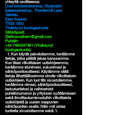
yhteyttä osoitteessa:
Uusi toimistorakennus, Wylandsin
kalastuskeskus,
Powdermill Lane
Taistelu
East Sussex
TN33
0SU
Yhdistynyt kuningaskunta
Sähköposti:
Stefsosouthern@gmail.com
Puhelin:
+44 7460347481
(Yhdistynyt
kuningaskunta)
1. Kun käytät palveluitamme, keräämme
tietoja, jotka päätät jakaa kanssamme.
Kun tilaat viikoittaisen uutiskirjeemme,
keräämme etunimesi, sukunimesi ja
sähköpostiosoitteesi. Käytämme näitä
tietoja lähettääksemme sinulle viikoittaisen
uutiskirjeen. Kun luot tilin sivustollemme,
keräämme nimesi, sähköpostiosoitteesi,
laskutustietosi ja vaihtoehdot
puhelinnumeron ja yrityksen syöttämiseen
sekä ilmoittautumisruutuihin viikoittaista
uutiskirjettä ja uusien saapuvien
sähköpostien osalta. Näin voit ostaa
tuotteita sivustoltamme sekä: 1.