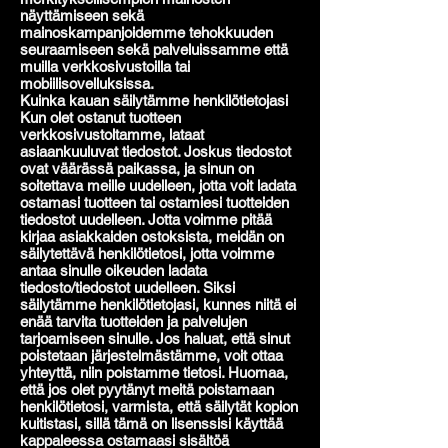
näyttämiseen sekä
mainoskampanjoidemme tehokkuuden
seuraamiseen sekä palveluissamme että
muilla verkkosivustoilla tai
mobiilisovelluksissa.
Kuinka kauan säilytämme henkilötietojasi
Kun olet ostanut tuotteen
verkkosivustoltamme, lataat
asiaankuuluvat tiedostot. Joskus tiedostot
ovat väärässä paikassa, ja sinun on
soitettava meille uudelleen, jotta voit ladata
ostamasi tuotteen tai ostamiesi tuotteiden
tiedostot uudelleen. Jotta voimme pitää
kirjaa asiakkaiden ostoksista, meidän on
säilytettävä henkilötietosi, jotta voimme
antaa sinulle oikeuden ladata
tiedosto/tiedostot uudelleen. Siksi
säilytämme henkilötietojasi, kunnes niitä ei
enää tarvita tuotteiden ja palvelujen
tarjoamiseen sinulle. Jos haluat, että sinut
poistetaan järjestelmästämme, voit ottaa
yhteyttä, niin poistamme tietosi. Huomaa,
että jos olet pyytänyt meitä poistamaan
henkilötietosi, varmista, että säilytät kopion
kuitistasi, sillä tämä on lisenssisi käyttää
kappaleessa ostamaasi sisältöä