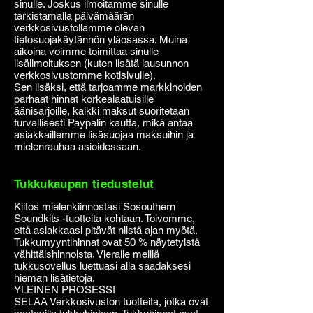
sinulle. Joskus ilmoitamme sinulle
tarkistamalla päivämäärän
verkkosivustollamme olevan
tietosuojakäytännön yläosassa. Muina
aikoina voimme toimittaa sinulle
lisäilmoituksen (kuten lisätä lausunnon
verkkosivustomme kotisivulle).
Sen lisäksi, että tarjoamme markkinoiden
parhaat hinnat korkealaatuisille
äänisarjoille, kaikki maksut suoritetaan
turvallisesti Paypalin kautta, mikä antaa
asiakkaillemme lisäsuojaa maksuihin ja
mielenrauhaa asioidessaan.
Tukkukaupan tiedustelut
Kiitos mielenkiinnostasi Sosouthern
Soundkits -tuotteita kohtaan. Toivomme,
että asiakkaasi pitävät niistä ajan myötä.
Tukkumyyntihinnat ovat 50 % näytetyistä
vähittäishinnoista. Vieraile meillä
tukkusovellus luettuasi alla saadaksesi
hieman lisätietoja.
YLEINEN PROSESSI
SELAA Verkkosivuston tuotteita, jotka ovat