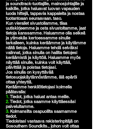
ja soundtrack-tuottajille, mainosjohtajille ja
kaikille, jotka haluavat luovan vapauden
luoda hittejä, tappavia kappaleita ja nostaa
tuotantoaan seuraavaan. taso.
Kun vierailet sivustollamme, tilaa
uutiskirjeemme ja osta sivustoltamme, jaat
tietoja kanssamme. Haluamme olla selkeä
ja ytimekäs kertoessamme sinulle
tarkalleen, kuinka keräämme ja käytämme
näitä tietoja. Haluamme tehdä selväksi
valinnat, jotka sinulla on hallita tietojesi
keräämistä ja käyttöä. Haluamme myös
näyttää sinulle, kuinka voit käyttää,
päivittää ja poistaa tietojasi.
Jos sinulla on kysyttävää
tietosuojakäytännöstämme, älä epäröi
ottaa yhteyttä.
Keräämme henkilötietojasi kolmella
päätavalla:
1.
Tiedot, jotka haluat antaa meille.
2.
Tiedot, jotka saamme käyttäessäsi
palveluitamme.
3.
Kolmansilta osapuolilta saamamme
tiedot.
Tiedoistasi vastaava rekisterinpitäjä on
Sosouthern Soundkits., johon voit ottaa