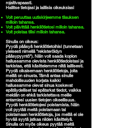
rojaltivapaasti.
Hallitse tietojasi ja laillisia oikeuksiasi
Voit peruuttaa uutiskirjeemme tilauksen
milloin tahansa.
Voit päivittää henkilötietosi milloin tahansa.
Voit poistaa tilisi milloin tahansa.
Sinulla on oikeus:
Pyydä pääsyä henkilötietoihisi (tunnetaan
yleisesti nimellä "rekisteröidyn
pääsypyyntö"). Näin voit saada kopion
hallussamme olevista henkilötiedoistasi ja
tarkistaa, että käsittelemme niitä laillisesti.
Pyydä oikaisemaan henkilötietoja, joita
meillä on sinusta. Tämä antaa sinulle
mahdollisuuden korjata kaikki
hallussamme olevat sinua koskevat
epätäydelliset tai epätarkat tiedot, vaikka
meidän on ehkä tarkistettava meille
antamiesi uusien tietojen oikeellisuus.
Pyydä henkilötietojesi poistamista. Näin
voit pyytää meitä poistamaan tai
poistamaan henkilötietoja, jos meillä ei ole
hyvää syytä jatkaa niiden käsittelyä.
Sinulla on myös oikeus pyytää meitä