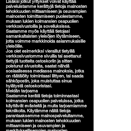
Lisäksi jotkut yritykset voivat käyttää
palveluistamme kerättyjä tietoja mainosten
tehokkuuden mittaamiseen ja osuvampien
mainosten toimittamiseen puolestamme,
mukaan lukien kolmansien osapuolien
verkkosivustoilla ja sovelluksissa.
Saatamme myös käyttää tietojasi
samankaltaisten yleisöjen löytämiseen,
jotta voimme markkinoida asianmukaisille
yleisöille.
Jos olet esimerkiksi vieraillut tietyillä
verkkosivustomme sivuilla tai asettanut
tiettyjä tuotteita ostoskoriin ja sitten
poistunut sivustolta, saatat nähdä
sosiaalisessa mediassa mainoksia, jotka
on räätälöity toimintaasi liittyen, tai saada
sähköpostin, joka muistuttaa sinua
hylätystä ostoskoristasi.
Meidän tarjoama
Saatamme kerätä tietoja toiminnastasi
kolmansien osapuolien palveluissa, jotka
käyttävät evästeitä ja muita tarjoamiamme
tekniikoita. Käytämme näitä tietoja
parantaaksemme mainospalveluitamme,
mukaan lukien mainosten tehokkuuden
mittaamiseen ja osuvampien ja
merkityksellisempien mainosten