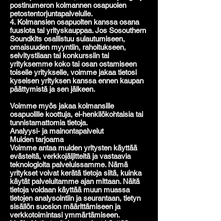
postinumeron kolmannen osapuolen
petostentorjuntapalvelulle.
4. Kolmansien osapuolten kanssa osana
fuusiota tai yrityskauppaa. Jos Sosouthern
Soundkits osallistuu sulautumiseen,
omaisuuden myyntiin, rahoitukseen,
selvitystilaan tai konkurssiin tai
yrityksemme koko tai osan ostamiseen
toiselle yritykselle, voimme jakaa tietosi
kyseisen yrityksen kanssa ennen kaupan
päättymistä ja sen jälkeen.
Voimme myös jakaa kolmansille
osapuolille koottuja, ei-henkilökohtaisia tai
tunnistamattomia tietoja.
Analyysi- ja mainontapalvelut
Muiden tarjoama
Voimme antaa muiden yritysten käyttää
evästeitä, verkkojäljitteitä ja vastaavia
teknologioita palveluissamme. Nämä
yritykset voivat kerätä tietoja siitä, kuinka
käytät palveluitamme ajan mittaan. Näitä
tietoja voidaan käyttää muun muassa
tietojen analysointiin ja seurantaan, tietyn
sisällön suosion määrittämiseen ja
verkkotoimintasi ymmärtämiseen.