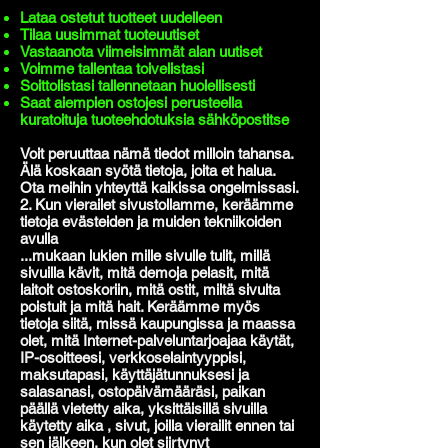
Lataa ostetut tuotteet uudelleen
Tilaa uusimmat tuoteuutiset
Vastaanota viimeisimmät alan uutiset
Voimme tallentaa toivelistasi
Soittolistasi tallennetaan huolellisesti
Saat aiempien ostojesi perusteella
kuratoituja tuoteehdotuksia sähköpostitse
Voit peruuttaa nämä tiedot milloin tahansa.
Älä koskaan syötä tietoja, joita et halua.
Ota meihin yhteyttä kaikissa ongelmissasi.
2. Kun vierailet sivustollamme, keräämme
tietoja evästeiden ja muiden tekniikoiden
avulla
...mukaan lukien mille sivulle tulit, millä
sivuilla kävit, mitä demoja pelasit, mitä
laitoit ostoskoriin, mitä ostit, miltä sivulta
poistuit ja mitä hait. Keräämme myös
tietoja siitä, missä kaupungissa ja maassa
olet, mitä Internet-palveluntarjoajaa käytät,
IP-osoitteesi, verkkoselaintyyppisi,
maksutapasi, käyttäjätunnuksesi ja
salasanasi, ostopäivämääräsi, paikan
päällä vietetty aika, yksittäisillä sivuilla
käytetty aika , sivut, joilla vierailit ennen tai
sen jälkeen, kun olet siirtynyt