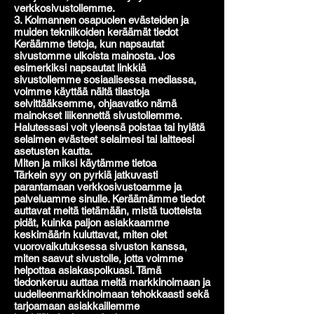
verkkosivustollemme.
3. Kolmannen osapuolen evästeiden ja
muiden tekniikoiden keräämät tiedot
Keräämme tietoja, kun napsautat
sivustomme ulkoista mainosta. Jos
esimerkiksi napsautat linkkiä
sivustollemme sosiaalisessa mediassa,
voimme käyttää näitä tilastoja
selvittääksemme, ohjaavatko nämä
mainokset liikennettä sivustollemme.
Halutessasi voit yleensä poistaa tai hylätä
selaimen evästeet selaimesi tai laitteesi
asetusten kautta.
Miten ja miksi käytämme tietoa
Tärkein syy on pyrkiä jatkuvasti
parantamaan verkkosivustoamme ja
palveluamme sinulle. Keräämämme tiedot
auttavat meitä tietämään, mistä tuotteista
pidät, kuinka paljon asiakkaamme
keskimäärin kuluttavat, miten olet
vuorovaikutuksessa sivuston kanssa,
miten saavut sivustolle, jotta voimme
helpottaa asiakaspolkuasi. Tämä
tiedonkeruu auttaa meitä markkinoimaan ja
uudelleenmarkkinoimaan tehokkaasti sekä
tarjoamaan asiakkaillemme