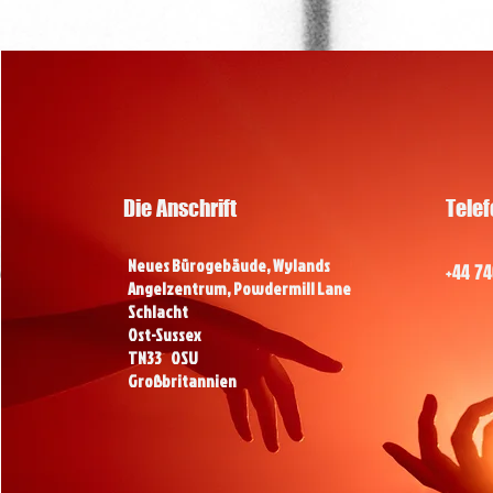
Die Anschrift
Telef
Neues Bürogebäude, Wylands
+44 7
Angelzentrum, Powdermill Lane
Schlacht
Ost-Sussex
TN33
0SU
Großbritannien