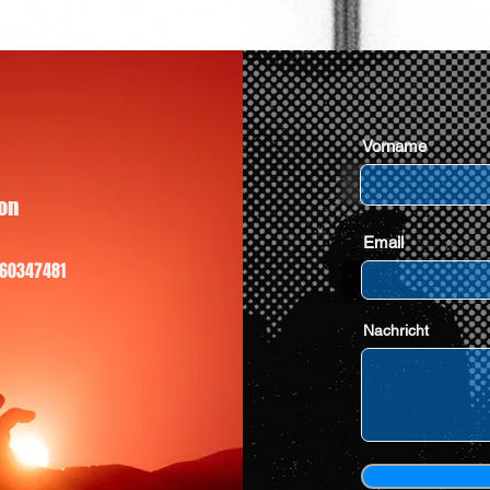
Vorname
on
Email
460347481
Nachricht