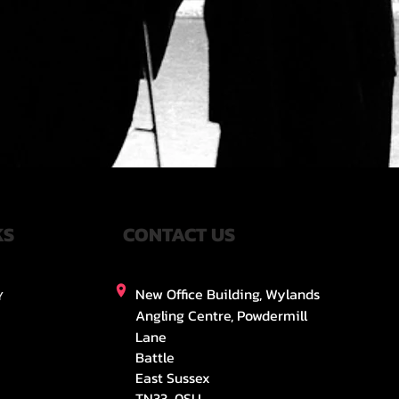
KS
CONTACT US
New Office Building, Wylands
Y
Angling Centre, Powdermill
Lane
Battle
East Sussex
TN33 0SU