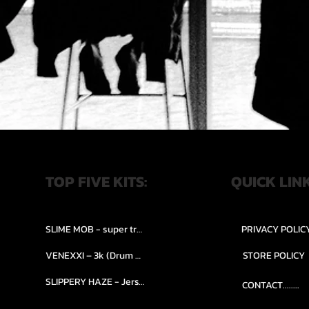
TOP FIVE KITS:
QUICK LIN
SLIME MOB - super trap.....
PRIVACY POLIC
VENEXXI – 3k (Drum Kit)....
STORE POLICY
SLIPPERY HAZE - Jersy club stash kit.
CONTACT........