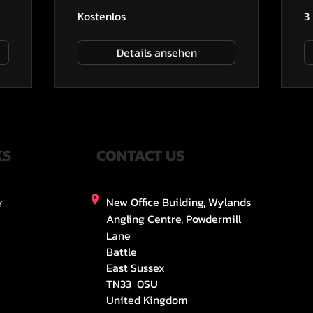
Kostenlos
3
Details ansehen
KS
CONTACT US
New Office Building, Wylands
Y
Angling Centre, Powdermill
Lane
Battle
East Sussex
TN33 0SU
United Kingdom