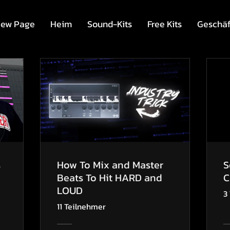
ew Page
Heim
Sound-Kits
Free Kits
Geschäf
s
How To Mix and Master
S
Beats To Hit HARD and
C
LOUD
3
11 Teilnehmer