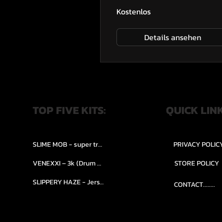
Kostenlos
Details ansehen
TOP FIVE KITS:
QUICK LIN
SLIME MOB - super trap.....
PRIVACY POLIC
VENEXXI – 3k (Drum Kit)....
STORE POLICY
SLIPPERY HAZE - Jersy club stash kit.
CONTACT........