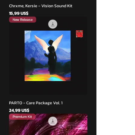
Chrxme, Kersie - Vision Sound Kit
Cena
15,99 US$
New Release
PARTO - Care Package Vol. 1
Cena
24,99 US$
Premium Kit