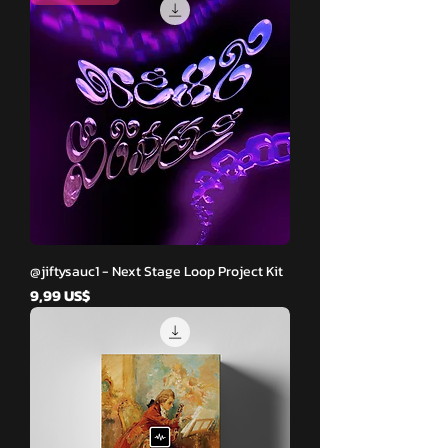
@jiftysauc1 - Next Stage Loop Project Kit
Cena
9,99 US$