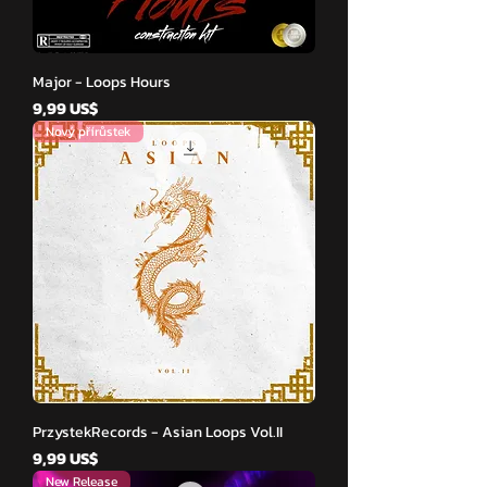
Major - Loops Hours
Cena
9,99 US$
Nový přírůstek
PrzystekRecords - Asian Loops Vol.II
Cena
9,99 US$
New Release