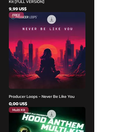
Kit [FULL VERSION]
Cena
9,99 US$
FREE
Producer Loops - Never Be Like You
Cena
0,00 US$
Multi Kit