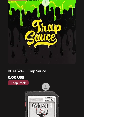
BEATS247 - Trap Sauce
Cena
0,00 US$
Loop Pack