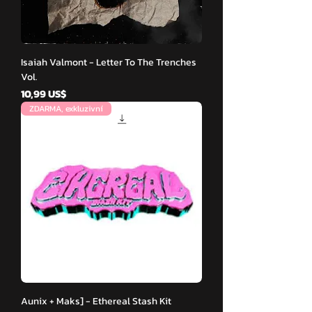
Isaiah Valmont - Letter To The Trenches
Vol.
Cena
10,99 US$
ZDARMA, exkluzivní
Aunix + Maks] - Ethereal Stash Kit