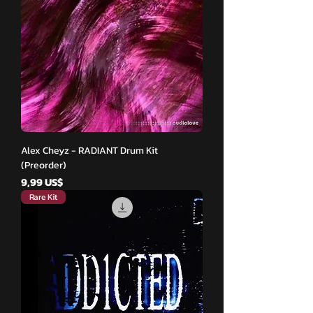
Alex Cheyz - RADIANT Drum Kit
(Preorder)
Cena
9,99 US$
Rare Kit