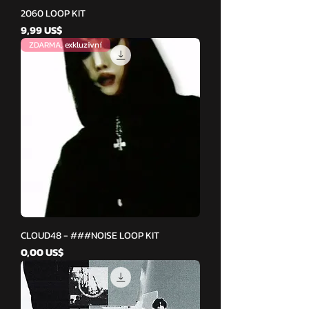
2060 LOOP KIT
Cena
9,99 US$
ZDARMA, exkluzivní
CLOUD48 - ###NOISE LOOP KIT
Cena
0,00 US$