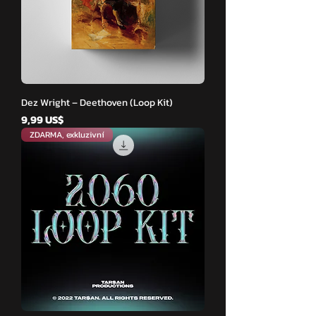
Dez Wright – Deethoven (Loop Kit)
Cena
9,99 US$
ZDARMA, exkluzivní