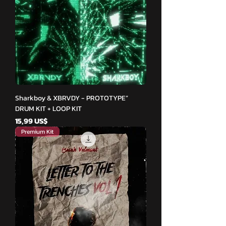
Sharkboy & XBRVDY - PROTOTYPE”
DRUM KIT + LOOP KIT
Cena
15,99 US$
Premium Kit