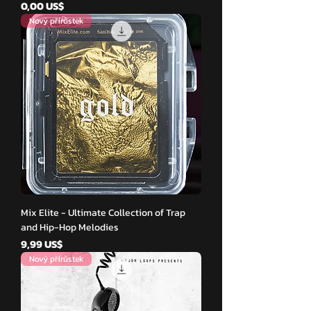
Cena
0,00 US$
Nový přírůstek
Mix Elite - Ultimate Collection of Trap
and Hip-Hop Melodies
Cena
9,99 US$
Nový přírůstek