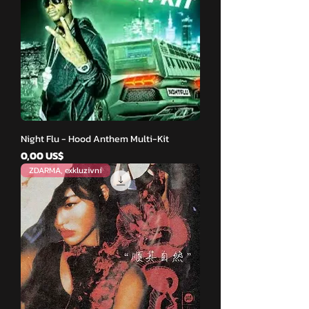
Night Flu - Hood Anthem Multi-Kit
Cena
0,00 US$
ZDARMA, exkluzivní