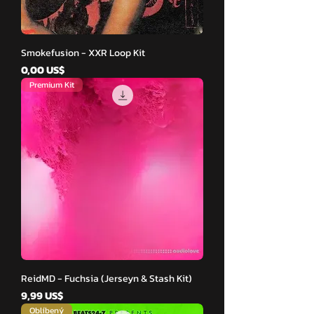
Smokefusion - XXR Loop Kit
Cena
0,00 US$
Premium Kit
ReidMD - Fuchsia (Jerseyn & Stash Kit)
Cena
9,99 US$
Oblíbený