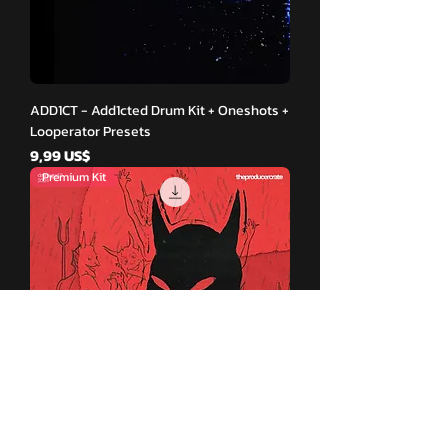
ADD1CT - Add1cted Drum Kit + Oneshots +
Looperator Presets
Cena
9,99 US$
Premium Kit