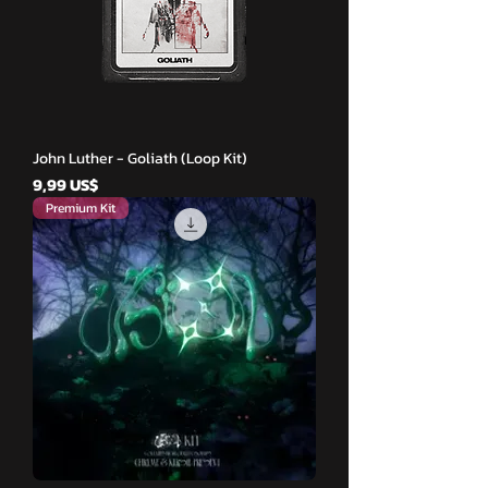
John Luther - Goliath (Loop Kit)
Cena
9,99 US$
Premium Kit