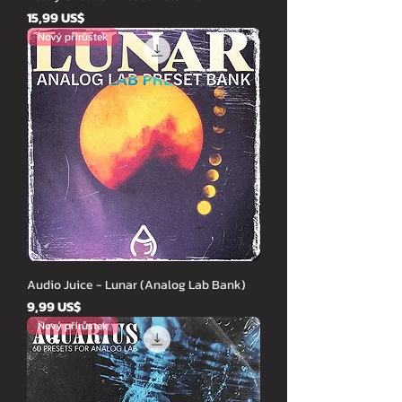
Cena
15,99 US$
Nový přírůstek
Audio Juice - Lunar (Analog Lab Bank)
Cena
9,99 US$
Nový přírůstek