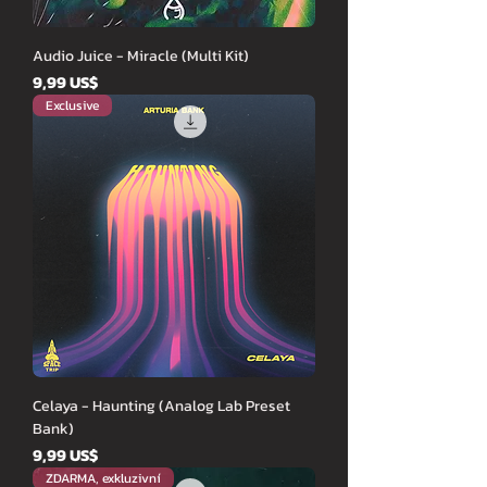
Audio Juice - Miracle (Multi Kit)
Cena
9,99 US$
Exclusive
Celaya - Haunting (Analog Lab Preset
Bank)
Cena
9,99 US$
ZDARMA, exkluzivní