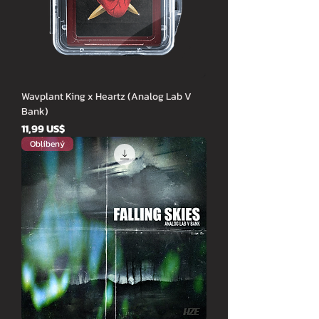
Wavplant King x Heartz (Analog Lab V
Bank)
Cena
11,99 US$
Oblíbený