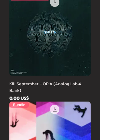
Kill September – OPIA (Analog Lab 4
Bank)
Cena
0,00 US$
Bundle