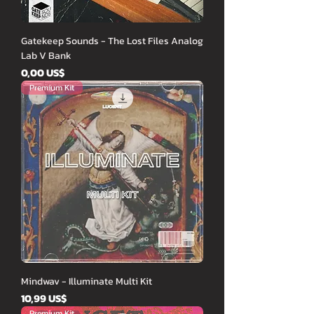
Gatekeep Sounds - The Lost Files Analog
Lab V Bank
Cena
0,00 US$
Premium Kit
Mindwav - Illuminate Multi Kit
Cena
10,99 US$
Premium Kit