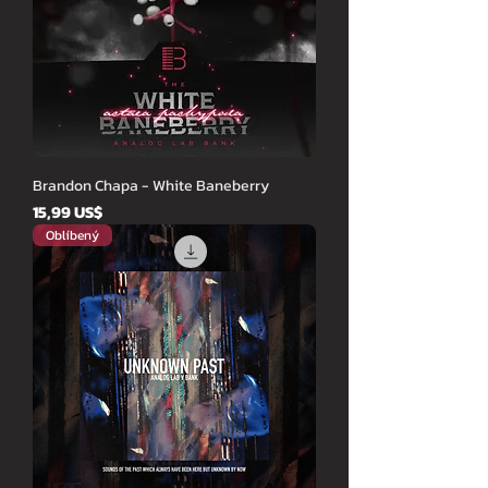
Brandon Chapa - White Baneberry
Cena
15,99 US$
Oblíbený