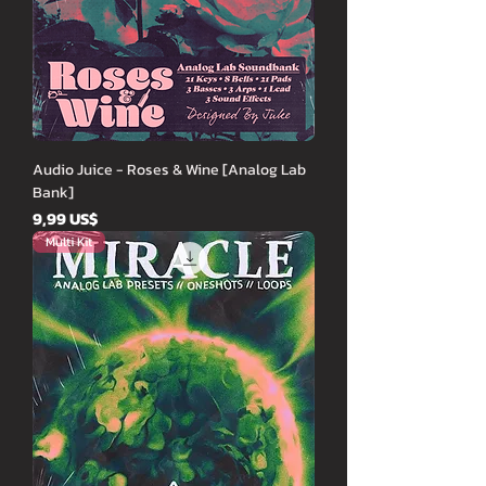
Audio Juice - Roses & Wine [Analog Lab
Bank]
Cena
9,99 US$
Multi Kit