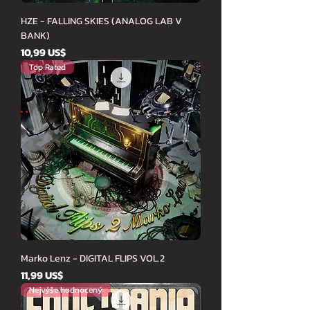
HZE - FALLING SKIES (ANALOG LAB V
BANK)
Cena
10,99 US$
Top Rated
Marko Lenz - DIGITAL FLIPS VOL.2
Cena
11,99 US$
Nejvýše hodnocený