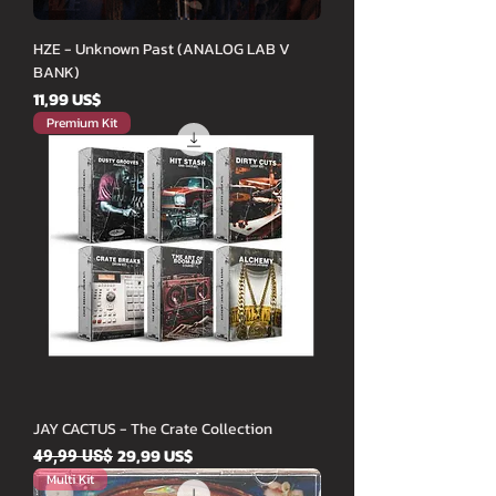
HZE - Unknown Past (ANALOG LAB V
BANK)
Cena
11,99 US$
Premium Kit
JAY CACTUS - The Crate Collection
Běžná cena
Zvýhodněná cena
29,99 US$
49,99 US$
Multi Kit