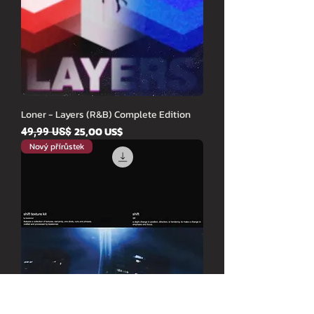
Loner - Layers (R&B) Complete Edition
Běžná cena
Zvýhodněná cena
25,00 US$
49,99 US$
Nový přírůstek