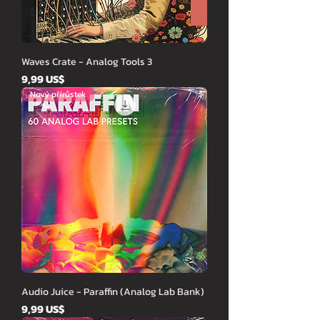
Waves Crate - Analog Tools 3
Cena
9,99 US$
Nový přírůstek
Audio Juice - Paraffin (Analog Lab Bank)
Cena
9,99 US$