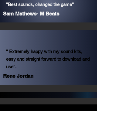
''Best sounds, changed the game''
Sam Mathews- M Beats
'' Extremely happy with my sound kits,
easy and straight forward to download and
use''.
Rene Jordan
TOP FIVE KITS:
SLIME MOB - super trap.....