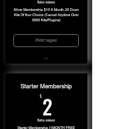
Katru mēnesi
Silver Membership $10 A Month. 20 Drum
Kits Of Your Choice (Cancel Anytime Over
3000 Kits/Plugins)
Pirkt tagad
20 Drum Kits Of Your Choice
Every Month For Only $10
Starter Membership
2$
2
$
Katru mēnesi
Starter Membership (1MONTH FREE