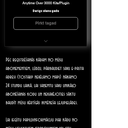
Anytime Over 3000 Kits/Plugin
Derīgs vienu gadu
Pirkt tagad
Save Over $40 With Are One Year
Gold Membership Price Plan
Pēc reģistrēšanās kādam no mūsu
abonementiem, lūdzu, pārbaudiet savu e-pasta
adresi (tostarp nevēlamo mapi) nākamo
24 stundu laikā, lai saņemtu savu unikālo
abonēšanas kodu un nekavējoties sāktu
baudīt mūsu vērtīgās ikmēneša lejupielādes.
Lai iegūtu papildinformāciju par kādu no