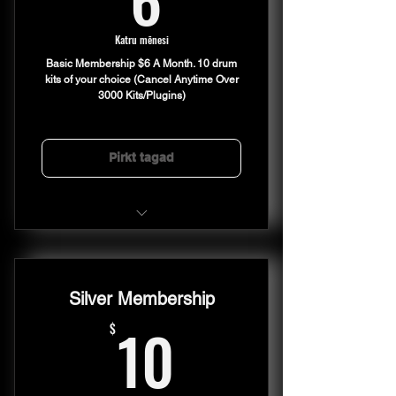
Katru mēnesi
Basic Membership $6 A Month. 10 drum
kits of your choice (Cancel Anytime Over
3000 Kits/Plugins)
Pirkt tagad
5 Free Drum Kits of your choice
Every Month For $6
Silver Membership
10$
10
$