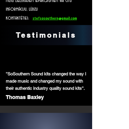
mūsu lieliskajiem iepakojumiem vai citu
informāciju, lūdzu
kontaktēties:
stefsosouthern@gmail.com
Testimonials
''SoSouthern Sound kits changed the way I
made music and changed my sound with
their authentic industry quality sound kits''.
Thomas Baxley