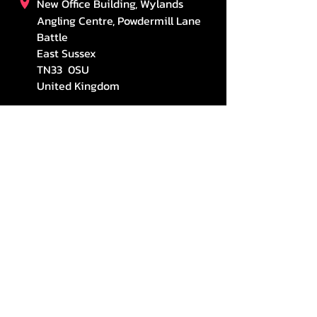
New Office Building, Wylands
Angling Centre, Powdermill Lane
Battle
East Sussex
TN33 0SU
United Kingdom
stefsosouthern@gmail.com
(+44)
7460347481
STAY CONNECTED
구독하다