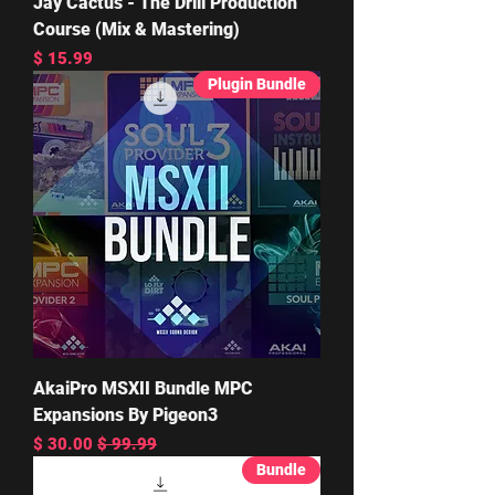
Jay Cactus - The Drill Production
Course (Mix & Mastering)
מחיר
Plugin Bundle
AkaiPro MSXII Bundle MPC
Expansions By Pigeon3
מחיר רגיל
מחיר מבצע
Bundle