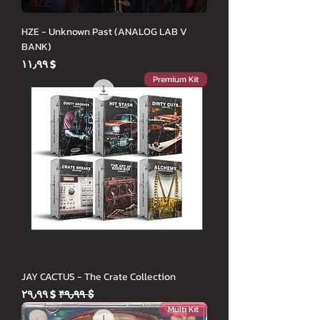
HZE - Unknown Past (ANALOG LAB V
BANK)
Price
$ ۱۱٫۹۹
Premium Kit
JAY CACTUS - The Crate Collection
Sale Price
Regular Price
$ ۲۹٫۹۹
$ ۴۹٫۹۹
Multi Kit