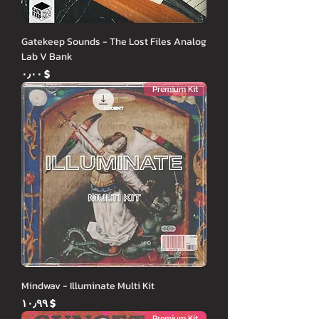
Gatekeep Sounds - The Lost Files Analog
Lab V Bank
Price
$ ۰٫۰۰
Premium Kit
Mindwav - Illuminate Multi Kit
Price
$ ۱۰٫۹۹
Premium Kit