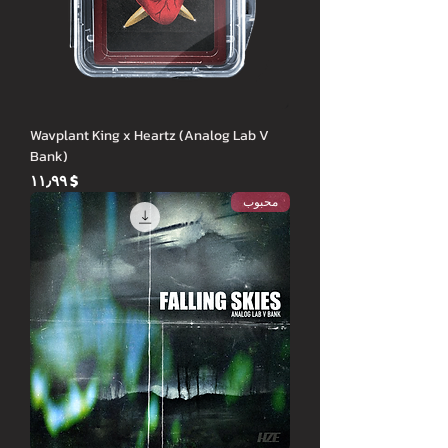
Wavplant King x Heartz (Analog Lab V
Bank)
Price
$ ۱۱٫۹۹
محبوب