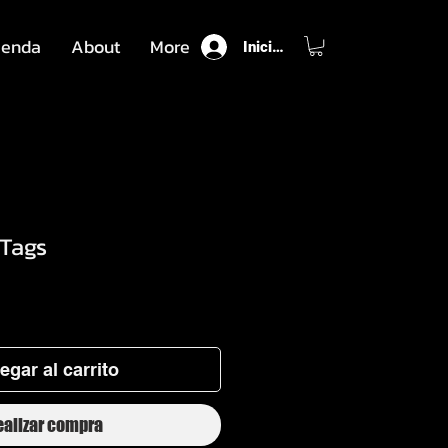
ienda
About
More
Iniciar sesión
Tags
o
egar al carrito
ealizar compra