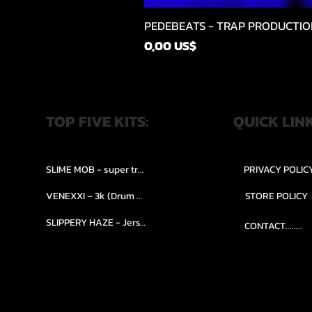
PEDEBEATS - TRAP PRODUCTIO
Precio
0,00 US$
TOP FIVE KITS:
QUICK LIN
SLIME MOB - super trap.....
PRIVACY POLIC
VENEXXI – 3k (Drum Kit)....
STORE POLICY
SLIPPERY HAZE - Jersy club stash kit.
CONTACT........