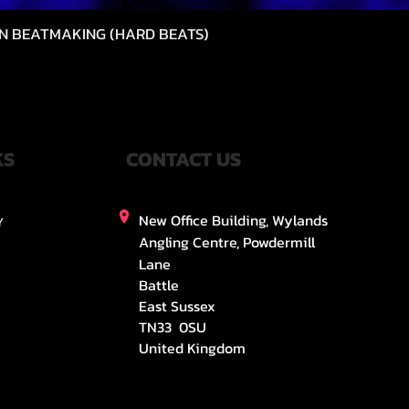
N BEATMAKING (HARD BEATS)
Vista rápida
KS
CONTACT US
New Office Building, Wylands
Y
Angling Centre, Powdermill
Lane
Battle
East Sussex
TN33 0SU
United Kingdom