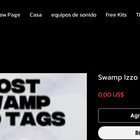
ew Page
Casa
equipos de sonido
Free Kits
T
Swamp Izzo 
Preci
0,00 US$
Agr
R