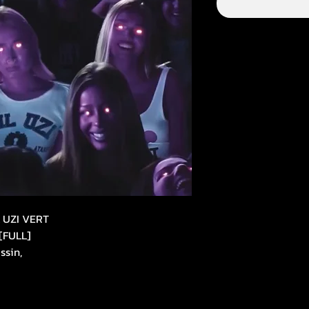
 UZI VERT
[FULL]
ssin,