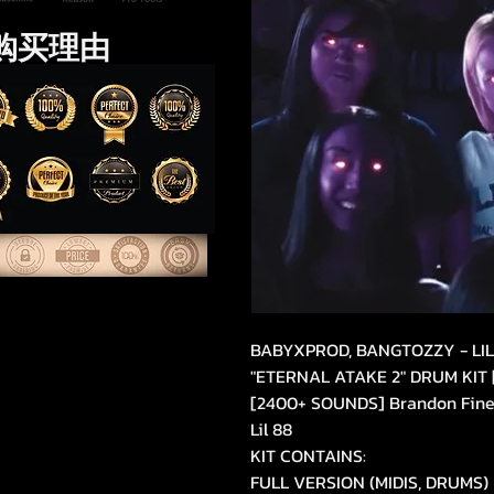
购买理由
BABYXPROD, BANGTOZZY - LIL
"ETERNAL ATAKE 2" DRUM KIT 
[2400+ SOUNDS] Brandon Fine
Lil 88
KIT CONTAINS:
FULL VERSION (MIDIS, DRUMS)