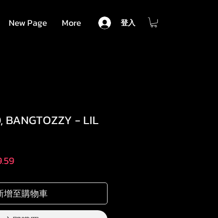
New Page
More
登入
 BANGTOZZY - LIL
促
.59
銷
價
新增至購物車
格