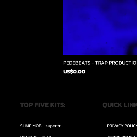
PEDEBEATS - TRAP PRODUCTIO
價格
US$0.00
TOP FIVE KITS:
QUICK LIN
SLIME MOB - super trap.....
PRIVACY POLIC