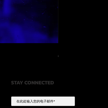
RELOOPED - "CASH RULES"
一般價格
促銷價格
US$49.99
US$20.00
STAY CONNECTED