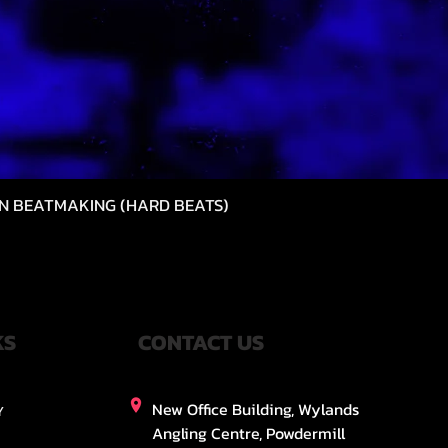
N BEATMAKING (HARD BEATS)
快速瀏覽
KS
CONTACT US
New Office Building, Wylands
Y
Angling Centre, Powdermill